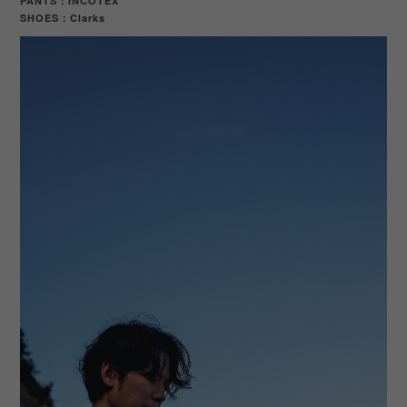
PANTS：INCOTEX
SHOES
Clarks
：