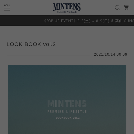
《POP UP EVENT》8.8(土) ~ 8.9(日) @ 葉山 SUNSHINE＋
LOOK BOOK vol.2
2021/10/14 00:09