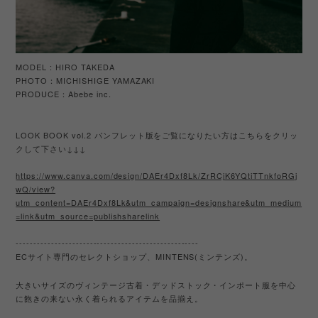
MODEL : HIRO TAKEDA
PHOTO：MICHISHIGE YAMAZAKI
PRODUCE
Abebe inc.
：
LOOK BOOK vol.2 パンフレット版をご覧になりたい方はこちらをクリッ
クして下さい↓↓↓
https://www.canva.com/design/DAEr4Dxf8Lk/ZrRCjK6YQtiTTnkfoRGj
wQ/view?
utm_content=DAEr4Dxf8Lk&utm_campaign=designshare&utm_medium
=link&utm_source=publishsharelink
----------------------------------------------------
EC
サイト専門のセレクトショップ、
MINTENS(
ミンテンズ
)
。
大きいサイズのヴィンテージ古着・デッドストック・インポート服を中心
に飽きの来ない永く着られるアイテムを品揃え。