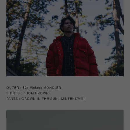
OUTER：60s Vintage MONCLER
SHIRTS：THOM BROWNE
PANTS
GROWN IN THE SUN
MINTENS
：
（
別注）