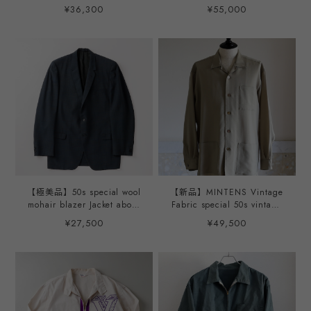
size43 made in USA dead
blouson made in USA Size
¥36,300
¥55,000
stock／ 50年代 ヴィンテー
L TALON zip / 50年代 スペ
ジ ウール モヘア ブレザー
シャル ヴィンテージ スウィ
ジャケット 実寸サイズ43
ングトップ ジャケット USA
実寸L~XL USA製 デッドスト
製 サイズL ミントコンディ
ック
ション
【極美品】50s special wool
【新品】MINTENS Vintage
mohair blazer Jacket about
Fabric special 50s vintage
size41 made in USA mint
wool mohair shirts jacket
¥27,500
¥49,500
condition／ 50年代 ヴィン
made in JAPAN ／ ヴィンテ
テージ ウール モヘア ブレ
ージ デッドストック生地を
ザー ジャケット 実寸サイズ
使用した シャツ ジャケット
41 実寸L USA製
50年代 日本製 高級ウール
モヘア オリジナルブランド