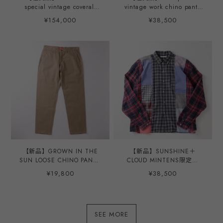
special vintage coverall
vintage work chino pants
jacket size48 Big size
trousers beige Made in
¥154,000
¥38,500
made in USA one wash
USA W37 CONMAR ZIPPER
mint condition / 70年代 カ
zip "Gerber" ／60年代 ヴ
ーハート ヴィンテージ カバ
ィンテージ ワーク チノパン
ーオール ジャケット ビッグ
ツ トラウザーズ 実寸W37
サイズ サイズ48 実寸XXL
ベージュ USA製
USA製 ユニオンチケット ミ
ントコンディション ワンウ
ォッシュ
【新品】GROWN IN THE
【新品】SUNSHINE＋
SUN LOOSE CHINO PANTS
CLOUD MINTENS限定品
MINTENS限定品 made in
PATCHWORK WIDE SHIRT
¥19,800
¥38,500
JAPAN W36／グローインザ
BIG SIZE WEST made in
サン ルーズ チノパン ミリ
JAPAN ／ サンシャインプラ
タリー ベージュカーキ 日本
スクラウド 別注品 ウエスト
製 SUNSHINE＋CLOUD
パッチワーク ワイド シャツ
SEE MORE
ビッグサイズ アソート サイ
ズ3（実寸XL）日本製