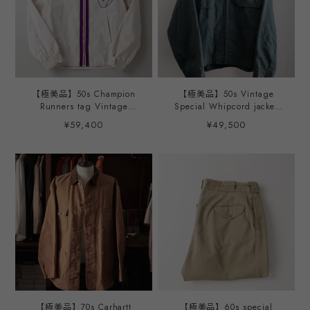
【極美品】50s Champion
【極美品】50s Vintage
Runners tag Vintage
Special Whipcord jacket
Special swing top jacket
swing top blouson made in
¥59,400
¥49,500
blouson made in USA
USA about Size46 fade
SizeXL TALON zip / 50年代
khaki GRIPPER zip / 50年
チャンピオン ランナーズタ
代 スペシャル ヴィンテージ
グ スペシャル ヴィンテージ
スウィングトップ ウィップ
スウィングトップ ジャケッ
コード ジャケット USA製
ト USA製 サイズXL ミント
サイズ46 実寸XL程度 フェ
コンディション
ード カーキ ミントコンディ
ション
【極美品】70s Carhartt
【極美品】60s special