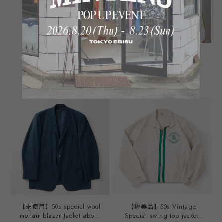
【極美品】Special vintage
【美品】50s special
wool slacks pants W40
souvenir jacket vintage
brown made in USA
U.S. military satin fabric
¥8,800
¥198,000
excellent condition ／ ヴィ
blouson reversible made in
ンテージ ウール スラックス
JAPAN about size42(ML) /
パンツ W40 ブラウン テー
50年代 ヴィンテージ スカジ
ラード仕立て ミントコンデ
ャン スーベニア ジャケット
ィション アメリカ製
リバーシブル サテン素材 ア
メリカ軍 ミリタリー 日本
駐留 ビッグサイズ 実寸42
ML程度 希少 ジャンパー
T.T.S ジップ 激レア
【未使用】50s special wool
【極美品】50s Vintage
mohair blazer Jacket about
Special swing top jacket