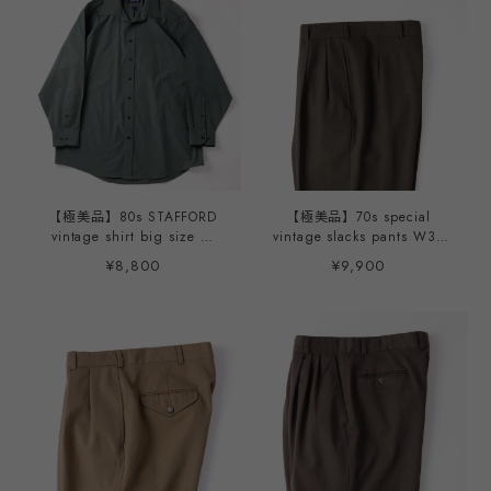
寸L アメリカ製
シャツ サイズL 英国製 ミン
トコンディション
【極美品】80s STAFFORD
【極美品】70s special
vintage shirt big size ／
vintage slacks pants W31
80年代 ヴィンテージ シャツ
khaki made in USA mint
¥8,800
¥9,900
カーキ サイズ17H 実寸XL
condition ／70年代 ヴィン
ミントコンディション
テージ スラックス パンツ
実寸W31 カーキ テーラード
仕立て アメリカ製 TALON
ZIP