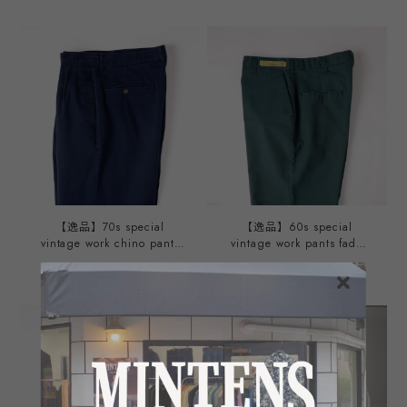
デッドストック生地を使用
ージ アメリカ軍 ミリタリー
した スラックス タック チ
ユーティリティ シャツ ジャ
ノパンツ ベージュ W32、
ケット USA製 実寸Sサイズ
W34、W35、W36 日本製
程度 オリジナル
オリジナルブランド
【逸品】70s special
【逸品】60s special
vintage work chino pants
vintage work pants fade
trousers navy Made in USA
green Made in USA W34
¥14,300
¥14,300
W31 TALON zip ／70年代
SCOVILL zip／60年代 ヴィ
ヴィンテージ ワーク チノパ
ンテージ ワークパンツ スラ
ンツ トラウザーズ 実寸W31
ックス トラウザーズ 実寸
ネイビー USA製
W34 コットン ポリエステ
ル USA製 フェードグリーン