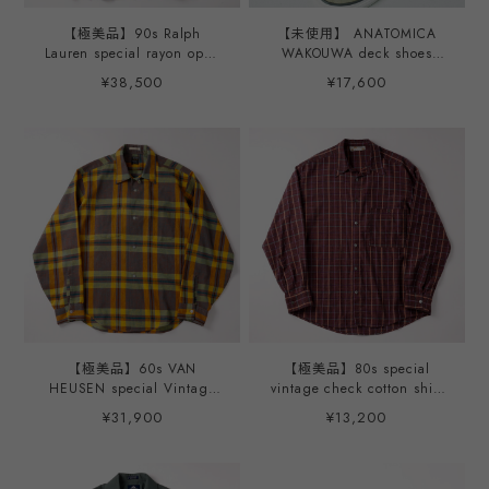
【極美品】90s Ralph
【未使用】 ANATOMICA
Lauren special rayon open
WAKOUWA deck shoes
collar shirt big size S/S
sneaker SAGE Alden last
¥38,500
¥17,600
mint condition ／ ラルフロ
model US 9H 27.5cm dead
ーレン スペシャル レーヨン
stock ／ アナトミカ ワクワ
オープンカラー シャツ ビッ
デッキシューズ スニーカー
グサイズ L サマーシャツ 夏
サージ オールデン ラストモ
服 ほぼ未使用品
デル US9H 27.5cm 箱付き
デッドストック 定価20,900
円
【極美品】60s VAN
【極美品】80s special
HEUSEN special Vintage
vintage check cotton shirt
check Shirts big size made
"THE GB CLOTHING
¥31,900
¥13,200
in USA ／ 60年代 ヴァン・
COMPANY" big size mint
ヒューゼン スペシャル ヴィ
condition made in
ンテージ チェック シャツ
ENGLAND ／ 80年代 ヴィ
ビッグサイズ サイズ16 実
ンテージ チェック コットン