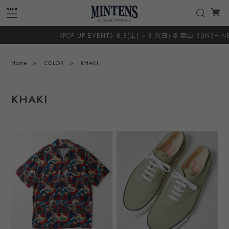
《POP UP EVENT》8.8(土) ~ 8.9(日) @ 葉山 SUNSHINE＋CL
Home
COLOR
KHAKI
KHAKI