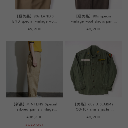
【極美品】80s LAND'S
【極美品】80s special
END special vintage wool
vintage wool slacks pants
polyester slacks pants
W33 khaki made in USA
¥9,900
¥9,900
khaki made in USA mint
mint condition ／80年代 ヴ
condition ／80年代 ヴィン
ィンテージ ウール スラック
テージ ランズエンド ウール
ス パンツ W34 カーキ テー
ポリエステル スラックス パ
ラード 仕立て アメリカ製
ンツ 表記W34 実寸W32 カ
アルミジップYKK
ーキ テーラード仕立て アメ
リカ製
【新品】MINTENS Special
【美品】60s U.S.ARMY
tailored pants vintage
OG-107 shirts jacket
made in JAPAN Fabrics
vintage militaly original
¥38,500
¥9,900
chino slacks tuck pants
made in USA size about S
made in JAPAN ／ 日本製
SOLD OUT
mint condition / ヴィンテ