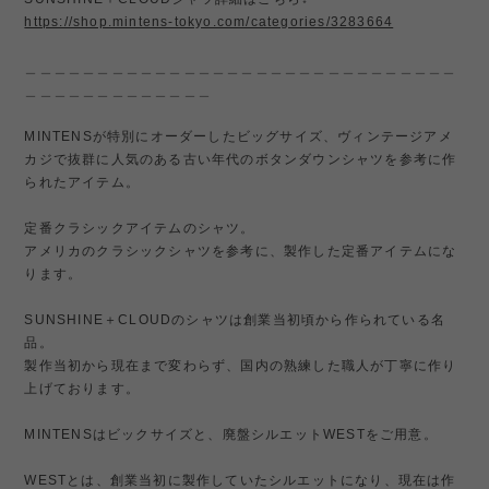
https://shop.mintens-tokyo.com/categories/3283664
＿＿＿＿＿＿＿＿＿＿＿＿＿＿＿＿＿＿＿＿＿＿＿＿＿＿＿＿＿＿
＿＿＿＿＿＿＿＿＿＿＿＿＿
MINTENSが特別にオーダーしたビッグサイズ、ヴィンテージアメ
カジで抜群に人気のある古い年代のボタンダウンシャツを参考に作
られたアイテム。
定番クラシックアイテムのシャツ。
アメリカのクラシックシャツを参考に、製作した定番アイテムにな
ります。
SUNSHINE＋CLOUDのシャツは創業当初頃から作られている名
品。
製作当初から現在まで変わらず、国内の熟練した職人が丁寧に作り
上げております。
MINTENSはビックサイズと、廃盤シルエットWESTをご用意。
WESTとは、創業当初に製作していたシルエットになり、現在は作