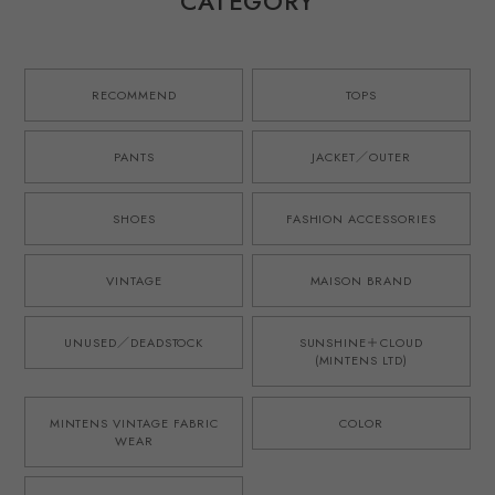
CATEGORY
ストック生地を使
／ スペンスブライ
用したタック ショ
ソン アイリッシュ
ーツ ハーフパンツ
リネン 英国製生地
ブルー 日本製 ゴ
を使用したタック
ムウエスト ウール
ショーツ ハーフパ
RECOMMEND
TOPS
モヘア オリジナル
ンツ ブラウン 日
ブランド M-52モ
本製 ゴムウエスト
デル 実寸
オリジナルブラン
PANTS
JACKET／OUTER
W31~33・実寸
ド M-52モデル 実
W34~36
寸W34~36
SHOES
FASHION ACCESSORIES
VINTAGE
MAISON BRAND
UNUSED／DEADSTOCK
SUNSHINE＋CLOUD
(MINTENS LTD)
MINTENS VINTAGE FABRIC
COLOR
WEAR