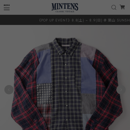
《POP UP EVENT》8.8(土) ~ 8.9(日) @ 葉山 SUNSHINE