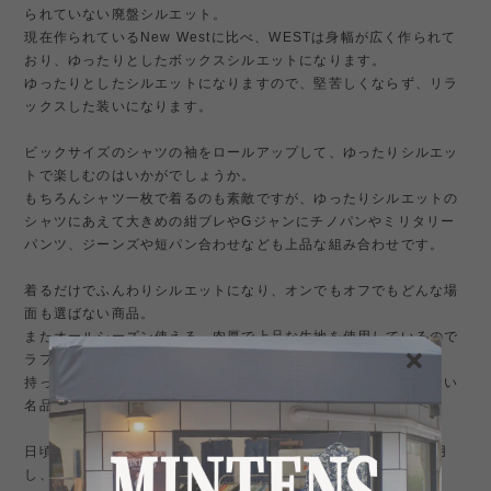
られていない廃盤シルエット。
現在作られているNew Westに比べ、WESTは身幅が広く作られて
おり、ゆったりとしたボックスシルエットになります。
ゆったりとしたシルエットになりますので、堅苦しくならず、リラ
ックスした装いになります。
ビックサイズのシャツの袖をロールアップして、ゆったりシルエッ
トで楽しむのはいかがでしょうか。
もちろんシャツ一枚で着るのも素敵ですが、ゆったりシルエットの
シャツにあえて大きめの紺ブレやGジャンにチノパンやミリタリー
パンツ、ジーンズや短パン合わせなども上品な組み合わせです。
着るだけでふんわりシルエットになり、オンでもオフでもどんな場
面も選ばない商品。
またオールシーズン使える、肉厚で上品な生地を使用しているので
ラフにガシガシ使えます。
持っていると便利で常に着たくなる、ワードローブには欠かせない
名品です。
日頃からSUNSHINE＋CLOUD（サンシャインクラウド）を愛用
し、ビックサイズの商品をお探しの方にもお勧めです。