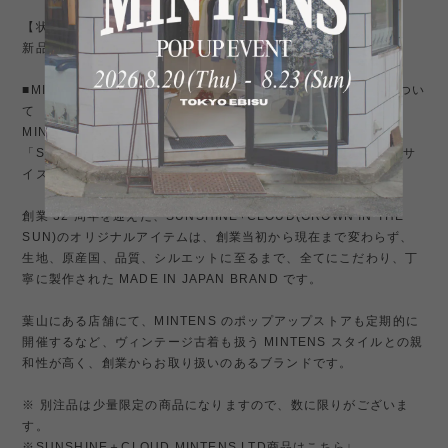
【状態】
新品未使用品。
■MINTENS 特別取り扱いブランド「SUNSHINE+CLOUD」につい
て
MINTENS は、葉山のライフスタイルショップ
「SUNSHINE+CLOUD」と連携し、国内で唯一、特別に大きいサ
イズを製作、販売している正規店です。
創業 32 周年を迎えた、SUNSHINE+CLOUD(GROWN IN THE
SUN)のオリジナルアイテムは、創業当初から現在まで変わらず、
生地、原産国、品質、シルエットに至るまで、全てにこだわり、丁
寧に製作された MADE IN JAPAN BRAND です。
葉山にある店舗にて、MINTENS のポップアップストアも定期的に
開催するなど、ヴィンテージ古着も扱う MINTENS スタイルとの親
和性が高く、創業からお取り扱いのあるブランドです。
※ 別注品は少量限定の商品になりますので、数に限りがございま
す。
※SUNSHINE＋CLOUD MINTENS LTD商品はこちら↓