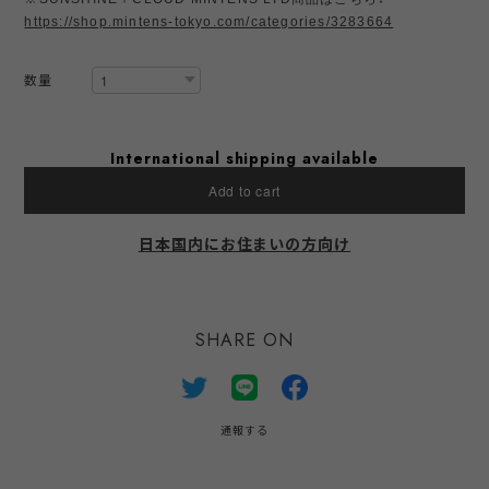
https://shop.mintens-tokyo.com/categories/3283664
数量
International shipping available
Add to cart
日本国内にお住まいの方向け
SHARE ON
通報する