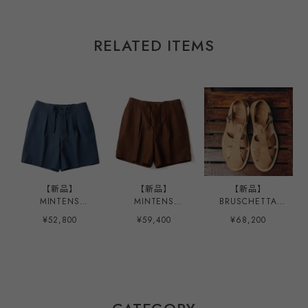
RELATED ITEMS
【新品】
【新品】
【新品】
MINTENS
MINTENS
BRUSCHETTA
Vintage made in
SPENCE BRYSON
SHOES MINTES
¥52,800
¥59,400
¥68,200
ENGLAND Fabric
Irish Linen made
限定モデル
special tuck
in ENGLAND
ORELANS Natural
summer shorts
Fabric special
Roughout made
made in JAPAN
tuck summer
in JAPAN Size
French military
shorts made in
40、42、44
M52 style ／ イン
JAPAN French
グランド製 デッド
military M52 style