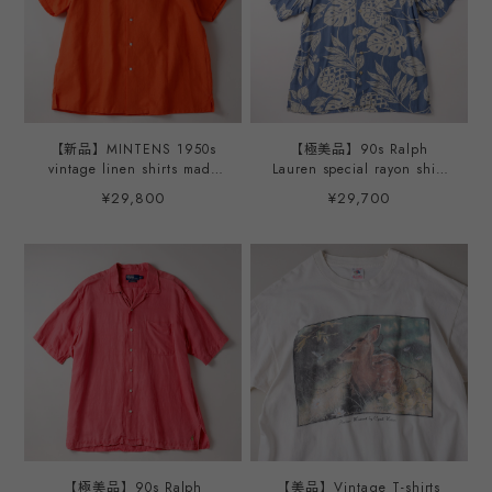
【新品】MINTENS 1950s
【極美品】90s Ralph
vintage linen shirts made
Lauren special rayon shirt
in France fabrics made in
Blue S/S "ADAMS" mint
¥29,800
¥29,700
JAPAN S/S open collar／
condition ／ ラルフローレ
フランス製 ヴィンテージ生
ン スペシャル レーヨン シ
地 リネン オープンカラー
ャツ 半袖 XL ブルー サマー
半袖 シャツ オレンジ オリ
シャツ 夏服 ボタニカル柄
ジナルブランド 1950年代シ
ミントコンディション
ルエット サイズ①・②
【極美品】90s Ralph
【美品】Vintage T-shirts