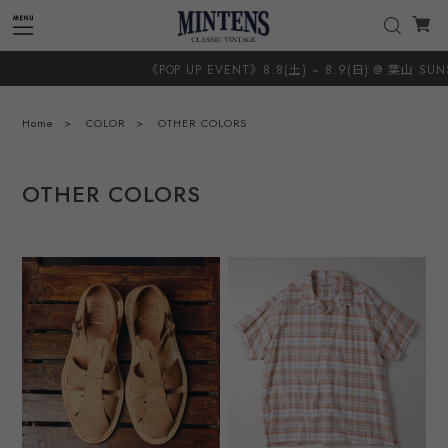
《POP UP EVENT》8.8(土) ~ 8.9(日) @ 葉山 SUNSHIN
Home
COLOR
OTHER COLORS
OTHER COLORS