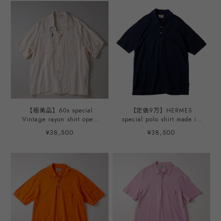
ヴィンテージ シャツ レーヨ
リネン オープンカラー シャ
ン オープンカラー シャツ
ツ 半袖 サイズM ネイビー
ビッグサイズ サイズ15H 実
サマーシャツ 夏服 アロハ
寸M サマーシャツ イエロー
バックプリント アメリカ製
【極美品】60s special
【定価9万】HERMES
Vintage rayon shirt open
special polo shirt made in
collar shirt big size S/S
Italy mint condition ／ ヴィ
¥38,500
¥38,500
mint condition made in
ンテージ エルメス スペシャ
USA ／ 60年代 スペシャル
ル ポロシャツ ネイビー 半
ヴィンテージ レーヨンシャ
袖 イタリア製 サイズL ミン
ツ オープンカラー シャツ
トコンディション
ビッグサイズ サイズ16H 実
寸L サマーシャツ 刺繍 アメ
リカ製