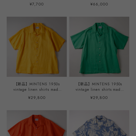
USA Tee mint condition ／
made in USA fabrics ／96
¥7,700
¥66,000
90年代 ヴィンテージ Tシャ
年 トレインスポッティング
ツUSA製 サイズXL フェード
映画 公式 ヴィンテージ Tシ
パープル ナス紺 コットン
ャツ サイズM 実寸L ホワイ
100%
ト コットン100% アメリカ
製生地
【新品】MINTENS 1950s
【新品】MINTENS 1950s
vintage linen shirts made
vintage linen shirts made
in Italian fabrics made in
in Italian fabrics made in
¥29,800
¥29,800
JAPAN S/S open collar／
JAPAN S/S open collar／
イタリア製 ヴィンテージ生
イタリア製 ヴィンテージ生
地 リネン オープンカラー
地 リネン オープンカラー
半袖 シャツ イエロー オリ
半袖 シャツ グリーン オリ
ジナルブランド 1950年代シ
ジナルブランド 1950年代シ
ルエット サイズ①・②
ルエット サイズ①・②