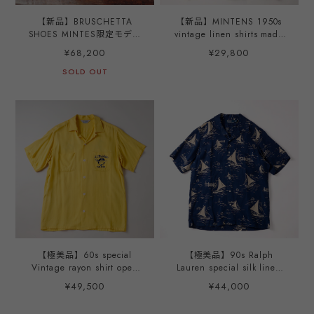
【新品】BRUSCHETTA
【新品】MINTENS 1950s
SHOES MINTES限定モデル
vintage linen shirts made
ORELANS Natural
in Italian fabrics made in
¥68,200
¥29,800
Roughout made in
JAPAN S/S open collar／
JAPAN Size 40、42、44
SOLD OUT
イタリア製 ヴィンテージ生
地 リネン オープンカラー
半袖 シャツ チェック柄 オ
リジナルブランド 1950年代
シルエット サイズ②
【極美品】60s special
【極美品】90s Ralph
Vintage rayon shirt open
Lauren special silk linen
collar shirt big size S/S
open collar shirt navy mint
¥49,500
¥44,000
mint condition made in
condition ／ 90年代 ラルフ
USA ／ 60年代 スペシャル
ローレン スペシャル シルク