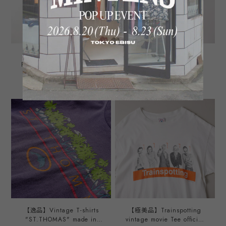
【定価8万】Ralph Lauren
【極美品】90s Ralph
Purple Label special linen
Lauren special rayon open
shirt S/S made in Italy
collar shirt big size S/S
¥27,500
¥22,000
mint condition ／ ラルフロ
"CALDWELL" orange/white
ーレン パープルレーベル ス
mint condition ／ ラルフロ
ペシャル リネン シャツ コ
ーレン スペシャル レーヨン
ーラル イタリア製 サイズ
オープンカラー シャツ コー
XXL 半袖 ビッグサイズ ほぼ
ルドウェル ビッグサイズ XL
未使用品
オレンジ/黒 サマーシャツ
夏服 アロハ
【逸品】Vintage T-shirts
【極美品】Trainspotting
"ST.THOMAS" made in
vintage movie Tee official