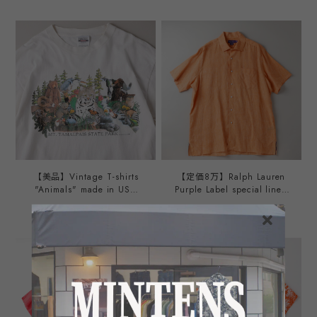
ル レーヨン シャツ 半袖 グ
代 スペシャル ヴィンテージ
リーン サイズL サマーシャ
オープンカラー レーヨン シ
ツ 夏服 ミントコンディショ
ャツ ビッグサイズ サイズL
ン
サマーシャツ アメリカ製
【美品】Vintage T-shirts
【定価8万】Ralph Lauren
"Animals" made in USA
Purple Label special linen
fabrics Tee mint condition
shirt S/S made in Italy
¥9,900
¥27,500
／90年代 アニマル プリン
mint condition ／ ラルフロ
ト ヴィンテージ Tシャツ
ーレン パープルレーベル ス
USA製生地 サイズXL ホワイ
ペシャル リネン シャツ オ
ト
レンジ イタリア製 サイズXL
半袖 ビッグサイズ ほぼ未使
用品