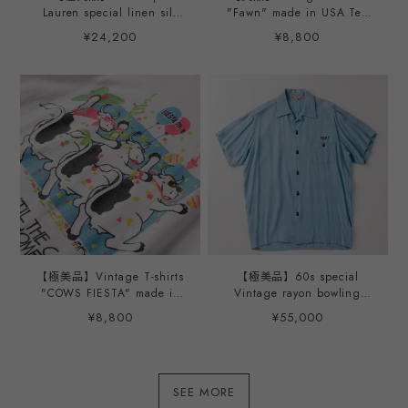
Lauren special linen silk
"Fawn" made in USA Tee
open collar shirt
mint condition ／80年代 子
¥24,200
¥8,800
"CALDWELL" coral mint
鹿 ヴィンテージ Tシャツ シ
condition ／ 90年代 ラルフ
ングルステッチ USA製 サイ
ローレン スペシャル リネン
ズXL ホワイト
シルク オープンカラー シャ
ツ コードウェル 半袖 サイ
ズL コーラル サマーシャツ
夏服
【極美品】Vintage T-shirts
【極美品】60s special
"COWS FIESTA" made in
Vintage rayon bowling
USA Tee mint condition ／
shirt open collar shirt big
¥8,800
¥55,000
80年代 カウ フェスティバル
size S/S mint condition
ヴィンテージ Tシャツ シン
made in USA ／ 60年代 ス
グルステッチ USA製 サイズ
ペシャル ヴィンテージ ボー
XL ホワイト
リングシャツ レーヨン オー
SEE MORE
プンカラー シャツ ビッグサ
イズ サイズ15H 実寸L サマ