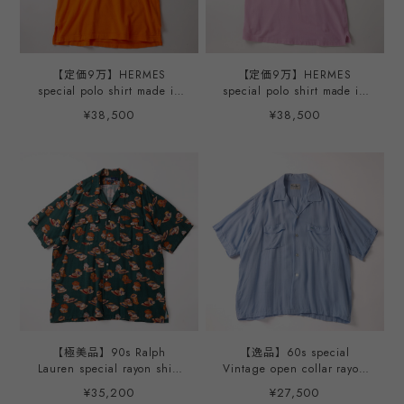
【定価9万】HERMES
【定価9万】HERMES
special polo shirt made in
special polo shirt made in
Italy mint condition ／ ヴィ
Italy mint condition ／ ヴィ
¥38,500
¥38,500
ンテージ エルメス スペシャ
ンテージ エルメス スペシャ
ル ポロシャツ オレンジ 半
ル ポロシャツ ピンク 半袖
袖 イタリア製 サイズM ミ
イタリア製 サイズL ミント
ントコンディション
コンディション
【極美品】90s Ralph
【逸品】60s special
Lauren special rayon shirt
Vintage open collar rayon
Green S/S mint condition
shirt big size made in USA
¥35,200
¥27,500
／ ラルフローレン スペシャ
S/S mint condition ／ 60年