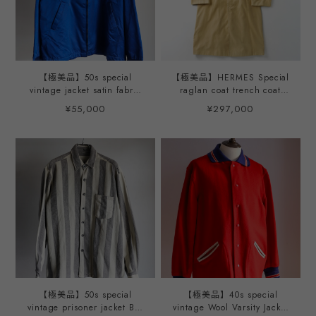
【極美品】50s special
【極美品】HERMES Special
vintage jacket satin fabric
raglan coat trench coat
blouson made in USA mint
made in France Size48
¥55,000
¥297,000
condition "MILE CLUB"／
about XL excellent
50年代 ヴィンテージ アメリ
condition / 90年代 エルメ
カ製 サテン ジャケット ブ
ス スペシャル ヴィンテージ
ルゾン サイズXL USA製 ブ
ラグランコート トレンチコ
ルー ビッグサイズ ミントコ
ート イエローベージュ フラ
ンディション
ンス製 サイズ48 実寸XL程
度 一級品
【極美品】50s special
【極美品】40s special
vintage prisoner jacket Big
vintage Wool Varsity Jacket