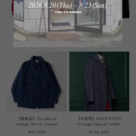
【極美品】50s MHS special
【極美品】70s Carhartt
vintage jacket satin fabric
special vintage coverall
blouson made in USA mint
jacket size48 Big size
¥38,500
¥154,000
condition American
made in USA one wash
college TALON ZIP／ 50年
mint condition / 70年代 カ
代 ヴィンテージ アメリカ製
ーハート ヴィンテージ カバ
サテン ジャケット ブルゾン
ーオール ジャケット ビッグ
実寸サイズ46 実寸XL USA
サイズ サイズ48 実寸XXL
製 えんじ色 ミントコンディ
USA製 ユニオンチケット ミ
ション
ントコンディション ワンウ
ォッシュ
【極美品】70s special
【未使用】MACKINTOSH
vintage Denim coverall
Vintage Special rubber
jacket "OSHKOSH" about
jacket coat made in
¥99,000
¥198,000
size40 Big size made in
ENGLAND about Size42