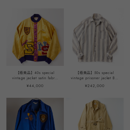
USA one wash mint
about L HANDMADE navy
condition / 70年代 ヴィン
/ 90年代 マッキントッシュ
テージ デニム カバーオール
スペシャル ヴィンテージ コ
ジャケット ビッグサイズ サ
ットン ゴム引き ジャケット
イズ40 実寸L 濃紺 USA製
コート 英国製 実寸サイズ
ミントコンディション ワン
42 L程度 ネイビー ハンドメ
ウォッシュ
イド デッドストック
【極美品】40s special
【極美品】50s special
vintage jacket satin fabric
vintage prisoner jacket Big
blouson made in USA mint
size XXL made in USA
¥44,000
¥242,000
condition／ 1940年代 ヴィ
heavy cotton herringbone
ンテージ アメリカ製 サテン
mint condition / ヴィンテ
ジャケット ブルゾン 実寸サ
ージ プリズナー ジャケット
イズ42 実寸L USA製 マスタ
コットン ヘリンボーン スト
ードカラー ワッペン 刺繍
ライプ ビッグサイズ 実寸サ
ミントコンディション
イズXXL程度 ミントコンデ
ィション USA製