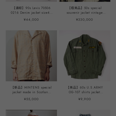
【濃紺】90s Levis 70506
【極美品】50s special
0216 Denim jacket size42
souvenir jacket vintage
about size L ／ 90年代 リ
U.S. military tank satin
¥44,000
¥330,000
ーバイス スペシャル ヴィン
fabric blouson made in
テージ デニム ジャケット G
Germany about size48(XL)
ジャン サイズ42 実寸L アメ
reversible extra condition /
リカ製
50年代 ヴィンテージ スカジ
ャン スーベニア ジャケット
サテン素材 アメリカ軍 ミリ
タリー 戦車部隊 ドイツ駐留
ビッグサイズ 実寸48 サイ
ズXL程度 希少 ジャンパー
リバーシブル エキストラコ
ンディション
【新品】MINTENS special
【美品】60s U.S.ARMY
jacket made in Scotland
OG-107 shirts jacket
fabrics Vintage U.S. NAVY
vintage militaly original
¥55,000
¥9,900
jacket model made in
made in USA size about S
JAPAN／ スコットランド製
mint condition / ヴィンテ
ヴィンテージ コットン生地
ージ アメリカ軍 ミリタリー
ジャケット 1940年代 アメ
ユーティリティ シャツ ジャ