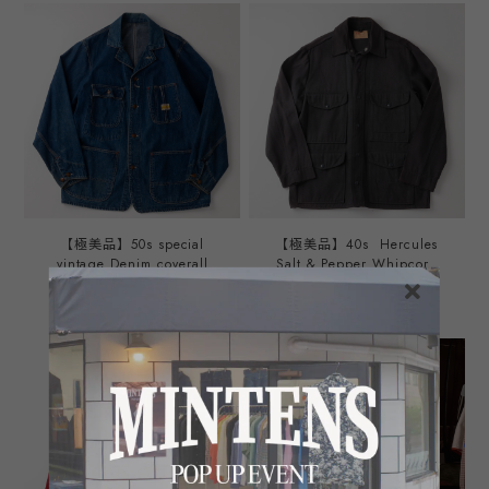
condition / 60年代 ヴィン
ィンテージ アメリカ空軍 第
テージ リー 91J デニム カ
150空中給油飛行隊 ジャケ
バーオール ジャケット モデ
ット ミリタリー サイズ実寸
ィファイト モデル ビッグサ
L イエロー 刺繍 USA製 ミ
イズ サイズ44 実寸XL 濃紺
ントコンディション
USA製 ミントコンディショ
ン
【極美品】50s special
【極美品】40s Hercules
vintage Denim coverall
Salt & Pepper Whipcord
jacket "PAY・DAY" about
Jacket Special Vintage
¥242,000
¥143,000
size46-48 Big size made
blouson made in USA
in USA mint condition / 50
about Size46-48 TALON
年代 ヴィンテージ デニム
zip / 40年代 ヘラクレス ス
カバーオール ジャケット ビ
ペシャル ヴィンテージ ウィ
ッグサイズ 実寸サイズ46-
ップコード ジャケット USA
48 XL程度 濃紺 USA製 ミン
製 サイズ46-48 実寸XL程度
トコンディション
ごま塩 グレー ビッグサイズ
ミントコンディション