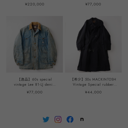
size made in USA heavy
stadium jumper made in
¥220,000
¥77,000
cotton herringbone mint
USA big size size44 red
condition / ヴィンテージ
"HL WHITING" ／ 30年代
プリズナー ジャケット コッ
ヴィンテージ ゲーム ウール
トン ヘリンボーン ストライ
スタジャン バーシティジャ
プ ビッグサイズ 実寸サイズ
ケット スタジアムジャンバ
44 XL程度 ミントコンディ
ー ブルゾン 赤 カレッジ サ
ション USA製
イズ44 実寸XL USA製 ほぼ
デッドストック 希少
【逸品】60s special
【希少】50s MACKINTOSH
vintage Lee 81-LJ denim
Vintage Special rubber
coverall jacket blanket
trench coat made in
¥77,000
¥44,000
about size42 Big size
Scotland Size about L
made in USA / 60年代 ヴ
"MACLELLAN COCHRANE"
ィンテージ リー 81LJ デニ
black / 50年代 マッキント
ム カバーオール ジャケット
ッシュ スペシャル ヴィンテ
ブランケットライナー ビッ
ージ コットン ゴム引き ト
グサイズ サイズ42 実寸L
レンチコート 黒 スコットラ
USA製
ンド製 サイズL程度 ハンド