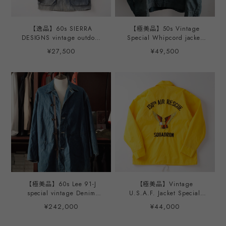
【逸品】60s SIERRA
【極美品】50s Vintage
DESIGNS vintage outdoor
Special Whipcord jacket
jacket blouson made in
swing top blouson made in
¥27,500
¥49,500
USA big size fade Blue／
USA about Size46 fade
60年代 ヴィンテージ シエ
khaki GRIPPER zip / 50年
ラ デザイン アウトドア ジ
代 スペシャル ヴィンテージ
ャケット ブルゾン サイズM
スウィングトップ ウィップ
実寸XL USA製 撥水 フェー
コード ジャケット USA製
ドブルー 64クロス
サイズ46 実寸XL程度 フェ
ード カーキ ミントコンディ
ション
【極美品】60s Lee 91-J
【極美品】Vintage
special vintage Denim
U.S.A.F. Jacket Special
coverall jacket Modified
made in USA military 150th
¥242,000
¥44,000
Model size44 Big size
Air Refueling Squadron
made in USA mint
extra condition／ 70年代 ヴ