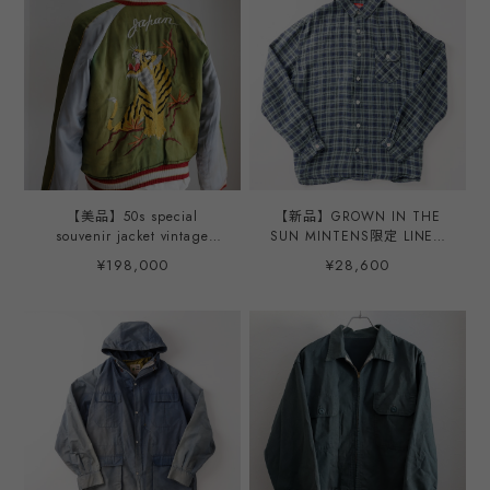
リカ海軍 ジャケット ショー
ケット USA製 実寸Sサイズ
ルカラー モデル オリジナル
程度 オリジナル
ブランド 日本製 サイズ
②(L~XL程度)
【美品】50s special
【新品】GROWN IN THE
souvenir jacket vintage
SUN MINTENS限定 LINEN
U.S. military satin fabric
MALIBU SHIRT BIG SIZE
¥198,000
¥28,600
blouson reversible made in
Green made in JAPAN ／
JAPAN about size42(ML) /
グローインザサン リネン マ
50年代 ヴィンテージ スカジ
リブシャツ ヘビーネルシャ
ャン スーベニア ジャケット
ツ ビッグサイズ グリーン
リバーシブル サテン素材 ア
日本製 SUNSHINE＋CLOUD
メリカ軍 ミリタリー 日本
駐留 ビッグサイズ 実寸42
ML程度 希少 ジャンパー
T.T.S ジップ 激レア