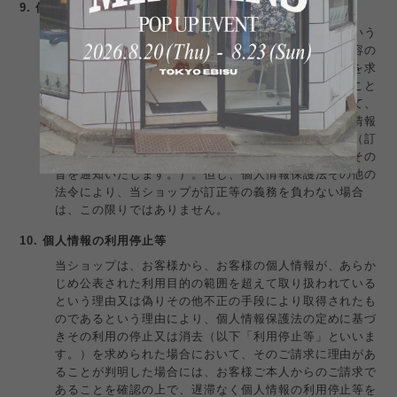
9. 個人情報の訂正等
当ショップは、お客様から、個人情報が真実でないという
理由によって、個人情報保護法の定めに基づきその内容の
訂正、追加又は削除（以下「訂正等」といいます。）を求
められた場合には、お客様ご本人からのご請求であること
を確認の上で、利用目的の達成に必要な範囲内において、
遅滞なく必要な調査を行い、その結果に基づき、個人情報
の内容の訂正等を行い、その旨をお客様に通知します（訂
正等を行わない旨の決定をしたときは、お客様に対しその
旨を通知いたします。）。但し、個人情報保護法その他の
法令により、当ショップが訂正等の義務を負わない場合
は、この限りではありません。
10. 個人情報の利用停止等
当ショップは、お客様から、お客様の個人情報が、あらか
じめ公表された利用目的の範囲を超えて取り扱われている
という理由又は偽りその他不正の手段により取得されたも
のであるという理由により、個人情報保護法の定めに基づ
きその利用の停止又は消去（以下「利用停止等」といいま
す。）を求められた場合において、そのご請求に理由があ
ることが判明した場合には、お客様ご本人からのご請求で
あることを確認の上で、遅滞なく個人情報の利用停止等を