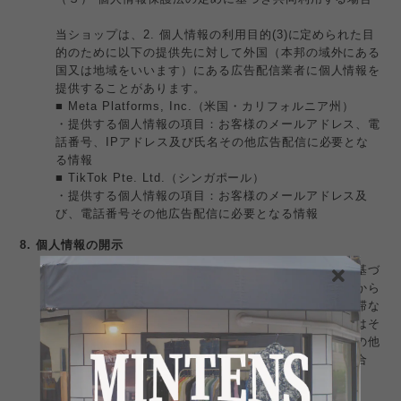
当ショップは、2. 個人情報の利用目的(3)に定められた目
的のために以下の提供先に対して外国（本邦の域外にある
国又は地域をいいます）にある広告配信業者に個人情報を
提供することがあります。
■ Meta Platforms, Inc.（米国・カリフォルニア州）
・提供する個人情報の項目：お客様のメールアドレス、電
話番号、IPアドレス及び氏名その他広告配信に必要とな
る情報
■ TikTok Pte. Ltd.（シンガポール）
・提供する個人情報の項目：お客様のメールアドレス及
び、電話番号その他広告配信に必要となる情報
8. 個人情報の開示
当ショップは、お客様から、個人情報保護法の定めに基づ
き個人情報の開示を求められたときは、お客様ご本人から
のご請求であることを確認の上で、お客様に対し、遅滞な
く開示を行います（当該個人情報が存在しないときにはそ
の旨を通知いたします。）。但し、個人情報保護法その他
の法令により、当ショップが開示の義務を負わない場合
は、この限りではありません。