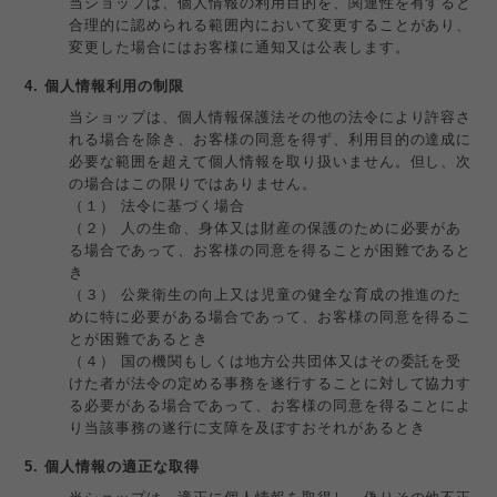
当ショップは、個人情報の利用目的を、関連性を有すると
合理的に認められる範囲内において変更することがあり、
変更した場合にはお客様に通知又は公表します。
4. 個人情報利用の制限
当ショップは、個人情報保護法その他の法令により許容さ
れる場合を除き、お客様の同意を得ず、利用目的の達成に
必要な範囲を超えて個人情報を取り扱いません。但し、次
の場合はこの限りではありません。
（１） 法令に基づく場合
（２） 人の生命、身体又は財産の保護のために必要があ
る場合であって、お客様の同意を得ることが困難であると
き
（３） 公衆衛生の向上又は児童の健全な育成の推進のた
めに特に必要がある場合であって、お客様の同意を得るこ
とが困難であるとき
（４） 国の機関もしくは地方公共団体又はその委託を受
けた者が法令の定める事務を遂行することに対して協力す
る必要がある場合であって、お客様の同意を得ることによ
り当該事務の遂行に支障を及ぼすおそれがあるとき
5. 個人情報の適正な取得