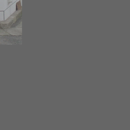
5
ズ
り