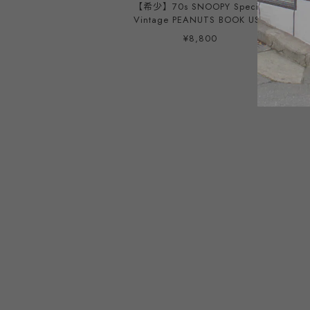
【希少】70s SNOOPY Special
Vintage PEANUTS BOOK USA
printed ／ 1971年 ヴィンテージ
¥8,800
スヌーピー スペシャル ブック
コミック ピーナッツ USA印刷
洋書 本