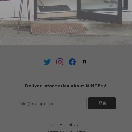
【未使用】FIORUCCI フォルッ
【逸品】The Beatles A portrait
チ シルク ストール イタリア製
of John Lennon drawn in 196
28cm×140cm
100% authentic perfect
¥5,500
¥880,000
condition / 60年代 ビートル
ジョン・レノン 本人サイン入
ポートレート作品 アート 額縁
入り 本物補償 ギャランティー
付き
Deliver information about MINTENS
登録
プライバシーポリシー