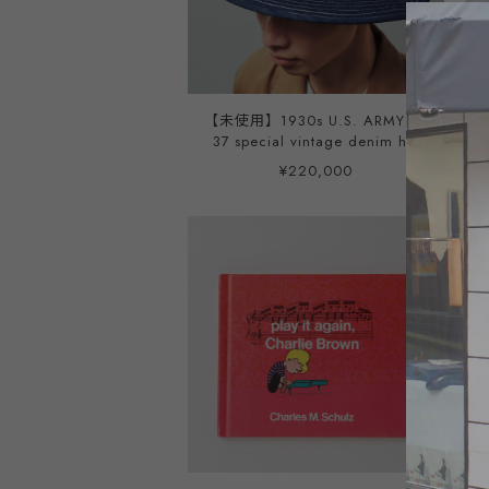
【未使用】1930s U.S. ARMY M-
37 special vintage denim hut
original dead stock WWⅡ
¥220,000
made in USA big size 7 1/4 /
ヴィンテージ アメリカ軍 スペ
シャル ミリタリーデニム ハッ
ト USA製 ビッグサイズ デッド
ストック オリジナル 希少 濃紺