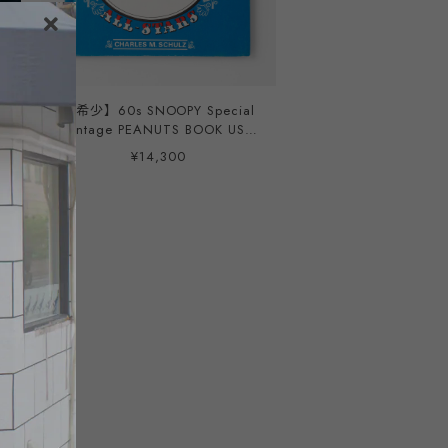
k
【希少】60s SNOOPY Special
Vintage PEANUTS BOOK USA
シ
printed ／ 1966年 ヴィンテー
¥14,300
ー
ジ スヌーピー スペシャル ブッ
ク コミック ピーナッツ USA印
刷 洋書 本