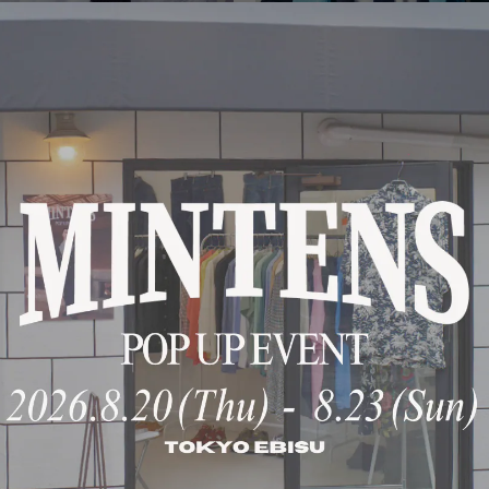
【新品】MINTENS special silk
【新品】MINTENS special sil
knit tie made in Germany
knit tie made in Germany
BLACK／オリジナル ドイツ製
NAVY／オリジナル ドイツ製 
¥22,000
¥22,000
シルク 100% ニットタイ ブラッ
ルク 100% ニットタイ ネイビ
ク 全長140cm 大剣幅6cm
全長140cm 大剣幅6cm