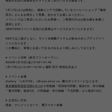
商品やお店の雰囲気をチラッと見てみたい方も大歓迎です。
1月17日(土)は特別に、湘南エリアで活動しているコーヒーショップ『珈琲
田川』さんをお招きして営業。合わせてお楽しみください。
イベントではご来店いただいたお客様へ、ご希望の方はお飲み物を各種ご
提供します。
(MINTENSイベント目的のお客様はサービスさせていただきます)
SNSではご紹介しない、サイト未掲載アイテムが多めのポップアップイベ
ントになります。
この機会に、皆様とお会いできるのを心より楽しみにしております。
■ イベント日時（終日フリーオープン）
2026年1月16日(金)13:00〜21:00
1月17日(土)12:00〜19:00 ※ 珈琲 田川 特別出店あり
■ イベント会場
Gallery
「LAITON」 ※Brass shoe co. 隣のギャラリーになります。
東京都世田谷区代田5-8-12
(小田急線「世田谷代田駅」徒歩2分、井の頭線
「新代田駅」徒歩5分、小田急線・井の頭線「下北沢駅」から徒歩10分)
■ お支払い方法
現金、クレジットカード、電子マネー各種