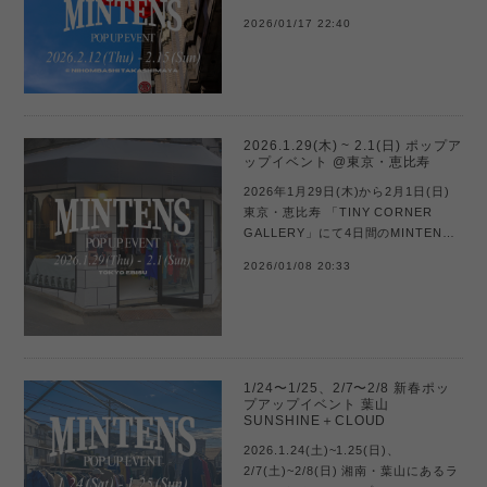
階にて4日間のMINTENSポップアッ
2026/01/17 22:40
プイベントを開催します。90年以上
歴史ある、日本橋髙島屋でのイベン
ト出店。...
2026.1.29(木) ~ 2.1(日) ポップア
ップイベント @東京・恵比寿
2026年1月29日(木)から2月1日(日)
東京・恵比寿 「TINY CORNER
GALLERY」にて4日間のMINTENS
ポップアップイベントを開催しま
2026/01/08 20:33
す。昨年のイベントが好評につき、
今回で２回目の開催。恵比寿駅から
徒歩3分、好...
1/24〜1/25、2/7〜2/8 新春ポッ
プアップイベント 葉山
SUNSHINE＋CLOUD
2026.1.24(土)~1.25(日)、
2/7(土)~2/8(日) 湘南・葉山にあるラ