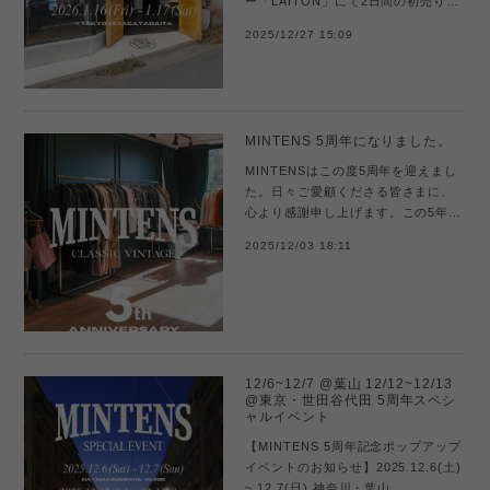
ー「LAITON」にて2日間の初売りポ
ップアップイベントを開催します。
2025/12/27 15:09
年明け最初のポップアップイベント
になります。イベントではドレ
ス・...
MINTENS 5周年になりました。
MINTENSはこの度5周年を迎えまし
た。日々ご愛顧くださる皆さまに、
心より感謝申し上げます。この5年間
で、オンラインショップを中心とし
2025/12/03 18:11
ながらも、各地のイベントを通して
多くのお客様と直接お話しできまし
たこと...
12/6~12/7 @葉山 12/12~12/13
@東京・世田谷代田 5周年スペシ
ャルイベント
【MINTENS 5周年記念ポップアップ
イベントのお知らせ】2025.12.6(土)
~ 12.7(日) 神奈川・葉山