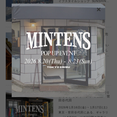
イフスタイルショップ SUNSHINE
＋CLOUD PARKingにて 新春ポッ
2026/01/06 20:53
プアップイベントを開催します。
2026年シーズン最初の葉山イベント
になります。...
年末のご挨拶・2026年 新年初売
りのお知らせ
今年も1年間、MINTENSをご愛顧い
ただき、誠にありがとうございまし
た。2025年はオンラインショップ、
そして各地でのポップアップイベン
2025/12/30 16:09
トを通じて、900名を超えるお客様に
お買い物をお楽しみいただきまし
た。リピ...
2026.1.16(金) ~ 1.17(土) 初売り
ポップアップイベント ＠東京・世
田谷代田
2026年1月16日(金) ~ 1月17日(土)
東京・世田谷代田にある、ギャラリ