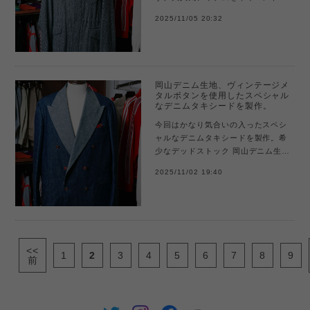
合わせて6着製作しました！古い年代
2025/11/05 20:32
のフィールドコートを参考に製作。
オリジナルには無い、ラグラン袖や
仕立...
岡山デニム生地、ヴィンテージメ
タルボタンを使用したスペシャル
なデニムタキシードを製作。
今回はかなり気合いの入ったスペシ
ャルなデニムタキシードを製作。希
少なデッドストック 岡山デニム生地
で作られたタキシードジャケット。
2025/11/02 19:40
今回は2サイズ展開で都内イベントか
ら先行販売します。また限定1着、デ
ニ...
<<
1
2
3
4
5
6
7
8
9
前