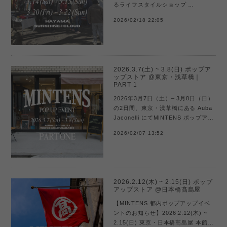
るライフスタイルショップ
SUNSHINE＋CLOUDにて、Flea
2026/02/18 22:05
MarketとしてMINTENSがポップア
ップ出店します。アメリカ買い付け
直後のイベントとな...
2026.3.7(土) ~ 3.8(日) ポップア
ップストア @東京・浅草橋｜
PART 1
2026年3月7日（土）– 3月8日（日）
の2日間、東京・浅草橋にある Auba
Jaconelli にてMINTENS ポップアッ
プストア｜PART 1 を開催いたしま
2026/02/07 13:52
す。今回は日程を分けての開催とな
り、本ページでは PART 1：3月7日
（土）...
2026.2.12(木) ~ 2.15(日) ポップ
アップストア @日本橋髙島屋
【MINTENS 都内ポップアップイベ
ントのお知らせ】2026.2.12(木) ~
2.15(日) 東京・日本橋髙島屋 本館6