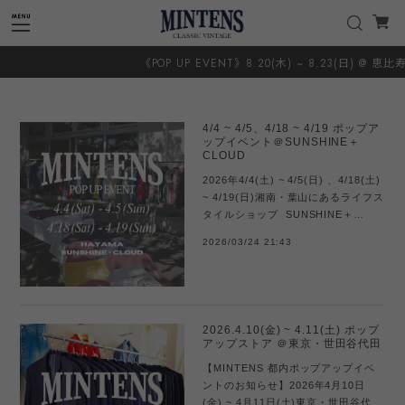
《POP UP EVENT》8.20(木) ~ 8.23(日) @ 恵比寿 TI
4/4 ~ 4/5、4/18 ~ 4/19 ポップア
ップイベント＠SUNSHINE＋
CLOUD
2026年4/4(土) ~ 4/5(日) 、4/18(土)
~ 4/19(日)湘南・葉山にあるライフス
タイルショップ SUNSHINE＋
CLOUDにて、Flea Marketとして
2026/03/24 21:43
MINTENSがポップアップ出店しま
す。アメリカ買い付け直後のイベン
トとなり...
2026.4.10(金) ~ 4.11(土) ポップ
アップストア ＠東京・世田谷代田
【MINTENS 都内ポップアップイベ
ントのお知らせ】2026年4月10日
(金) ~ 4月11日(土)東京・世田谷代田