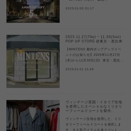
「SUNSHINE＋CLOUD」
2025/11/30 01:17
2025.12.12(金) ~ 12.13(土) 東京・
世田谷代田「LAITON」葉山、世田谷
代田、各2日間のMINTENSポ...
2025.11.27(Thu) ~ 11.30(Sun)
POP UP STORE @東京・恵比寿
【MINTENS 都内ポップアップイベ
ントのお知らせ】2025年11月27日
(木)から11月30日(日) 東京・恵比寿
「TINY CORNER GALLERY」にて
2025/11/11 21:48
4日間のMINTENSポップアップイベ
ントを開催します。今回は恵比寿駅
から徒歩...
ヴィンテージ英国・イタリア生地
を使用したスペシャルなミリタリ
ーフィールドコートを製作。
ヴィンテージ生地を使用した、ミリ
タリーフィールドコートを発売しま
す。大人気アイテムを本イベントに