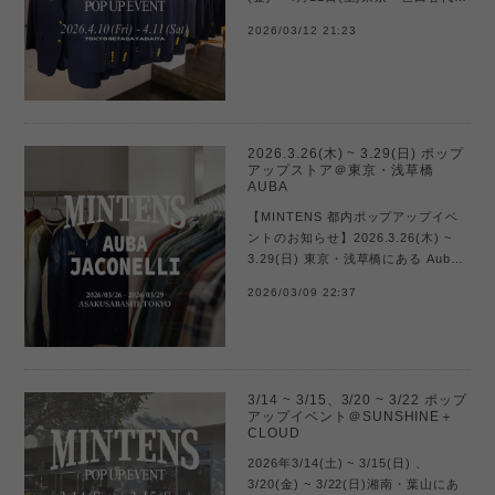
にある、ギャラリー「LAITON」にて
2026/03/12 21:23
2日間のMINTENS単独ポップアップ
イベント『好きと向き合う、ポップ
アップスト...
2026.3.26(木) ~ 3.29(日) ポップ
アップストア＠東京・浅草橋
AUBA
【MINTENS 都内ポップアップイベ
ントのお知らせ】2026.3.26(木) ~
3.29(日) 東京・浅草橋にある Auba
Jaconelli にて4日間のMINTENSポッ
2026/03/09 22:37
プアップイベント『ヴィンテージと
珈琲を楽しむポップアップスト
ア』...
3/14 ~ 3/15、3/20 ~ 3/22 ポップ
アップイベント＠SUNSHINE＋
CLOUD
2026年3/14(土) ~ 3/15(日) 、
3/20(金) ~ 3/22(日)湘南・葉山にあ