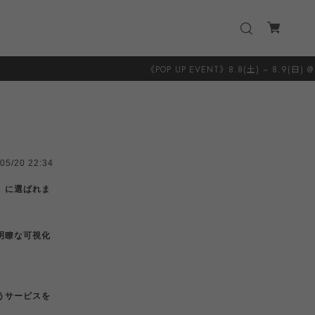
《POP UP EVENT》8.8(土) ~ 8.9(日) @ 葉山 S
05/20 22:34
re）に選ばれま
明瞭な可視化
うサービスを