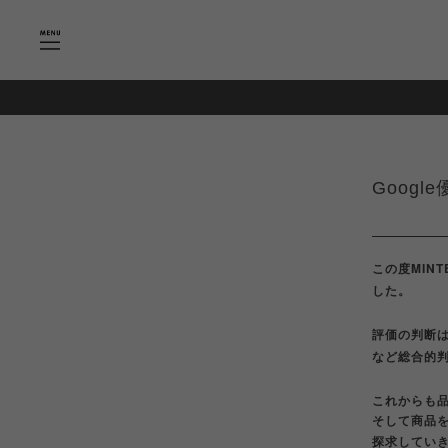
Googl
この度MINT
した。
評価の判断
など総合的判
これからも
そして商品
探求してい