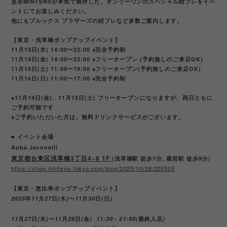
是非MINTENSが本気で製作した、オンリーワンのスペシャル紺ブレをイベ
ントにてお楽しみください。
他にもブルックス ブラザーズの紺ブレなど多数ご案内します。
【東京・浅草橋ポップアップイベント】
11月13日(木) 14:00〜22:00 ※完全予約制
11月14日(金) 14:00〜22:00 ※フリーオープン (予約無しのご来店OK)
11月15日(土) 11:00〜19:00 ※フリーオープン(予約無しのご来店OK)
11月16日(日) 11:00〜17:00 ※完全予約制
※11月14日(金)、11月15日(土) フリーオープンになりますが、両日ともに
ご予約可能です
※ご予約いただいた方は、無料ドリンクサービスがございます。
■ イベント会場
Auba Jaconelli
東京都台東区浅草橋3丁目4−8 1F
(浅草橋駅 徒歩7分, 蔵前駅 徒歩9分)
https://shop.mintens-tokyo.com/blog/2025/10/28/220303
【東京・恵比寿ポップアップイベント】
2025
年
11
月
27
日
(
木
)
〜
11
月
30
日
(
日
)
11
月
27
日
(
木
)
〜
11
月
28
日
(
金
)
11:30 - 21:00(
最終入店
)