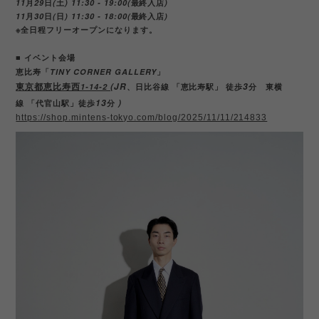
11
月
29
日
(
土
) 11:30 - 19:00(
最終入店
)
11
月
30
日
(
日
) 11:30 - 18:00(
最終入店
)
※
全日程フリーオープンになります。
■
イベント会場
恵比寿「
TINY CORNER GALLERY
」
(JR
3
1-14-2
東京都恵比寿西
、日比谷線
「恵比寿駅」
徒歩
分 東横
13
)
線
「代官山駅」徒歩
分
https://shop.mintens-tokyo.com/blog/2025/11/11/214833