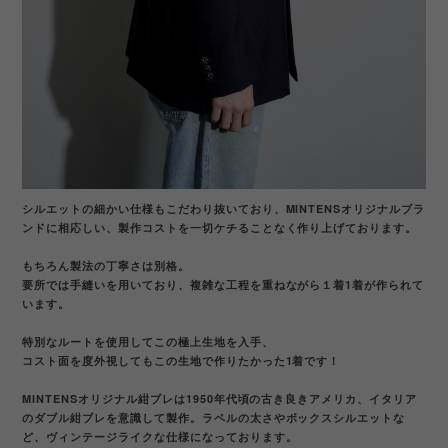
シルエットの細かい仕様もこだわり抜いており、MINTENSオリジナルブラ
ンドに相応しい、製作コストを一切ケチることなく作り上げております。
もちろん製法の丁寧さは別格。
要所では手縫いを用いており、複雑な工程を重ねながら１着1着が作られて
います。
特別なルートを使用してこの極上生地を入手、
コスト面を度外視してもこの生地で作りたかった1着です！
MINTENSオリジナル紺ブレは1950年代頃の古き良きアメリカ、イタリア
のダブル紺ブレを意識して製作。ラペルの太さやボックスシルエットな
ど、ヴィンテージライクな仕様になっております。