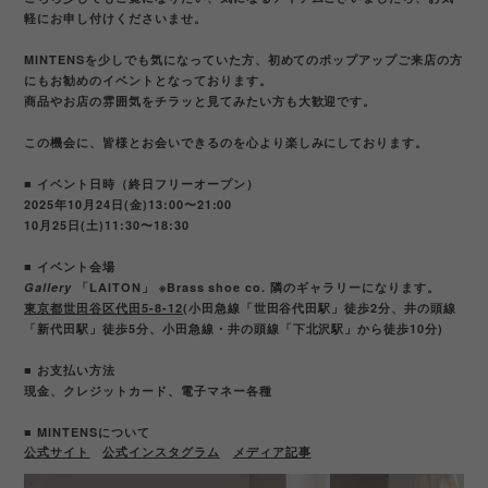
軽にお申し付けくださいませ。
MINTENSを少しでも気になっていた方、初めてのポップアップご来店の方
にもお勧めのイベントとなっております。
商品やお店の雰囲気をチラッと見てみたい方も大歓迎です。
この機会に、皆様とお会いできるのを心より楽しみにしております。
■ イベント日時（終日フリーオープン）
2025年10月24日(金)13:00〜21:00
10月25日(土)11:30〜18:30
■ イベント会場
Gallery
「LAITON」 ※Brass shoe co. 隣のギャラリーになります。
東京都世田谷区代田5-8-12
(小田急線「世田谷代田駅」徒歩2分、井の頭線
「新代田駅」徒歩5分、小田急線・井の頭線「下北沢駅」から徒歩10分)
■ お支払い方法
現金、クレジットカード、電子マネー各種
■ MINTENSについて
公式サイト
公式インスタグラム
メディア記事