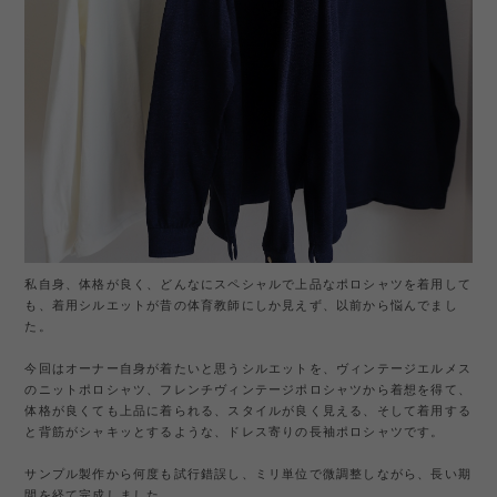
私自身、体格が良く、どんなにスペシャルで上品なポロシャツを着用して
も、着用シルエットが昔の体育教師にしか見えず、以前から悩んでまし
た。
今回はオーナー自身が着たいと思うシルエットを、ヴィンテージエルメス
のニットポロシャツ、フレンチヴィンテージポロシャツから着想を得て、
体格が良くても上品に着られる、スタイルが良く見える、そして着用する
と背筋がシャキッとするような、ドレス寄りの長袖ポロシャツです。
サンプル製作から何度も試行錯誤し、ミリ単位で微調整しながら、長い期
間を経て完成しました。