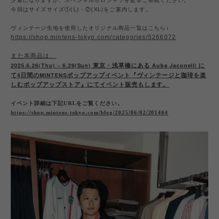
少量になりますが、スペシャルポロシャツを是非ご堪能ください。
今回はサイズサイズ①(L)・②(XL)をご案内します。
ヴィンテージ生地を使用したオリジナル商品一覧はこちら↓
https://shop.mintens-tokyo.com/categories/5266072
また本商品は、
2025.6.26(Thu) ~ 6.29(Sun)
Auba Jaconelli
東京・浅草橋にある
に
4
MINTENS
て
日間の
ポップアップイベント『ヴィンテージと珈琲を楽
しむポップアップストア』にてイベント販売もします。
イベント詳細は下記URLをご覧ください。
https://shop.mintens-tokyo.com/blog/2025/06/02/201404