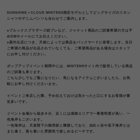
SUNSHINE＋CLOUD MINTENS限定モデルとしてビッグサイズのリネン
シャツやデニムパンツも合わせてご案内します。
※ブルックスブラザーズ紺ブレなど、ジャケット商品のご試着希望の方は予
めDMやメールにてお伝えください。
※屋外出店につき、天候によっては商品をバックヤードに保管します。当日
ご希望の商品が出品されていなくても、ご希望商品がある場合はスタッフ
にお申し付けください。
ポップアップイベント期間中には、MINTENSサイト内で販売している商品
のご試着も承ります。
こちら少しでもご覧になりたい、気になるアイテムございましたら、お気
軽にお申し付けくださいませ。
イベントご来店した際、予め伝えておけば良かったと口にするお客様が最
近多いです。
イベント会場から徒歩８分、近くには湘南エリアで一番透明度が高い、一
色海岸もございます。
一色海岸は、天皇陛下の御用邸と隣接しており、由比ヶ浜や逗子海岸とは
また違う、落ち着いた雰囲気で楽しめるビーチです。