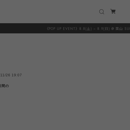
《POP UP EVENT》8.8(土) ~ 8.9(日) @ 葉山 SUNSHINE＋CLOUD 8.20
/11/26 19:07
2日間の