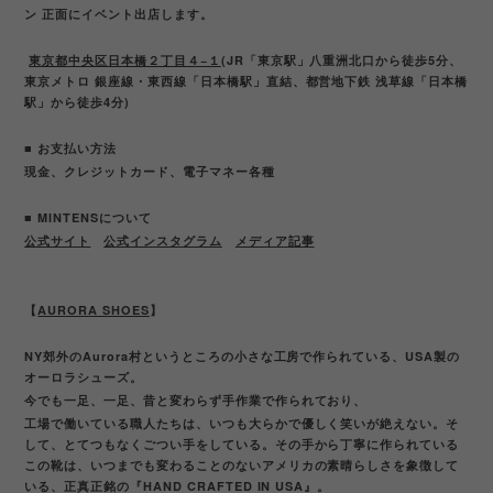
ン 正面にイベント出店します。
東京都中央区日本橋２丁目４−１
(JR「東京駅」八重洲北口から徒歩5分、
東京メトロ 銀座線・東西線「日本橋駅」直結、都営地下鉄 浅草線「日本橋
駅」から徒歩4分)
■ お支払い方法
現金、クレジットカード、電子マネー各種
■ MINTENSについて
公式サイト
公式インスタグラム
メディア記事
【
AURORA SHOES
】
NY郊外のAurora村というところの小さな工房で作られている、USA製の
オーロラシューズ。
今でも一足、一足、昔と変わらず手作業で作られており、
工場で働いている職人たちは、いつも大らかで優しく笑いが絶えない。そ
して、とてつもなくごつい手をしている。その手から丁寧に作られている
この靴は、いつまでも変わることのないアメリカの素晴らしさを象徴して
いる、正真正銘の『HAND CRAFTED IN USA』。