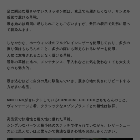
足に馴染む履きやすいスリッポン型は、素足でも履きたくなり、サンダル
感覚で履ける革靴。
履き始めは窮屈に感じられこともございますが、数回の着用で足形に沿っ
て馴染みます。
しなやかな、ホーウィン社のフルグレインレザーを使用しており、多少の
擦り傷はもちろんのこと、多少の雨にも耐えられるレザーを使用。
天候に左右されることなく履ける革靴。
通常の革靴に比べ、メンテナンス、手入れなどに気を使わなくても大丈夫
なのも魅力的。
履き込むほどに自分の足に馴染んでいき、履き心地の良さにリピートする
方が多い名品。
MINTENSがセレクトしているSUNSHINE＋CLOUDはもちろんのこと、
ヴィンテージ古着、クラシックなメゾンブランドとの相性は抜群。
高品質で快適性と耐久性に優れた革靴。
シンプルなパーツと最小限のステッチで作られていながら、レザーシュー
ズとは思えないほど柔らかで快適な履き心地をお楽しみください。