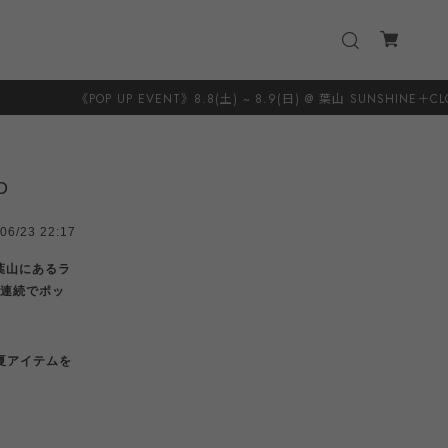
ENT》8.8(土) ~ 8.9(日) @ 葉山 SUNSHINE＋CLOUD 8.20(木) ~ 8.23(日
D
06/23 22:17
)湘南・葉山にあるラ
３週連続でポッ
夏アイテムを