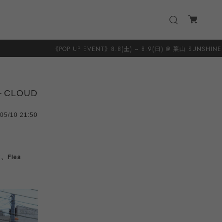
EVENT》8.8(土) ~ 8.9(日) @ 葉山 SUNSHINE＋CLOUD 8.20(木) ~ 8.23
E＋CLOUD
05/10 21:50
、Flea