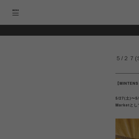
５/２７(S
【MINTENS
5/27(土)
Marketと