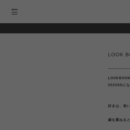
LOOK 
LOOKBOO
2023SSに
好きは、老
歳を重ねる