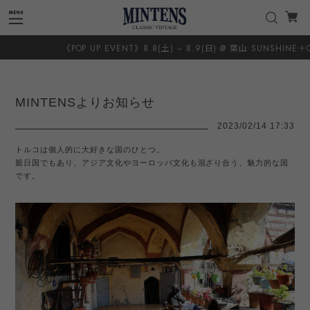
《POP UP EVENT》8.8(土) ~ 8.9(日) @ 葉山 SUNSHINE＋CLOUD
MINTENSよりお知らせ
2023/02/14 17:33
トルコは個人的に大好きな国のひとつ。
親日国でもあり、アジア文化やヨーロッパ文化も混ざり合う、魅力的な国
です。