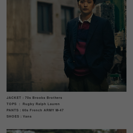
JACKET：70s Brooks Brothers
TOPS ： Rugby Ralph Lauren
PANTS：60s French ARMY M-47
SHOES
Vans
：