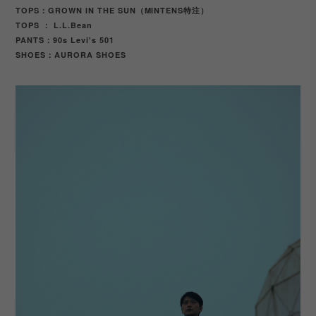
TOPS：GROWN IN THE SUN（MINTENS特注）
TOPS ： L.L.Bean
PANTS：90s Levi's 501
SHOES
AURORA SHOES
：