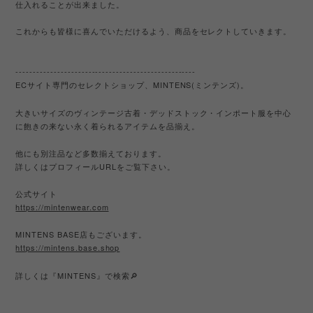
仕入れることが出来ました。
これからも皆様に喜んでいただけるよう、商品をセレクトしていきます。
----------------------------------------------------
EC
サイト専門のセレクトショップ、
MINTENS(
ミンテンズ
)
。
大きいサイズのヴィンテージ古着・デッドストック・インポート服を中心
に飽きの来ない永く着られるアイテムを品揃え。
他にも別注品など多数揃えております。
詳しくはプロフィール
URL
をご覧下さい。
公式サイト
https://mintenwear.com
MINTENS BASE
店もございます。
https://mintens.base.shop
詳しくは『
MINTENS
』で検索
🔎