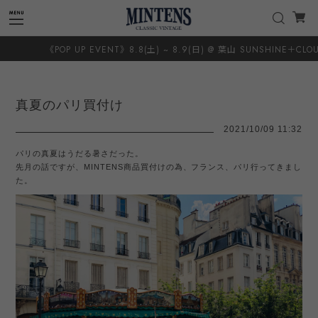
EVENT》8.8(土) ~ 8.9(日) @ 葉山 SUNSHINE＋CLOUD 8.20(木) ~ 8.23
真夏のパリ買付け
2021/10/09 11:32
パリの真夏はうだる暑さだった。
先月の話ですが、MINTENS商品買付けの為、フランス、パリ行ってきまし
た。