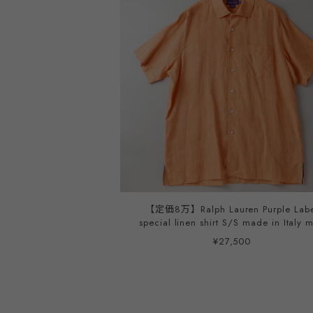
【定価8万】Ralph Lauren Purple Labe
special linen shirt S/S made in Italy mint
condition ／ ラルフローレン パープル
¥27,500
ル スペシャル リネン シャツ オレンジ 
リア製 サイズXL 半袖 ビッグサイズ ほ
用品