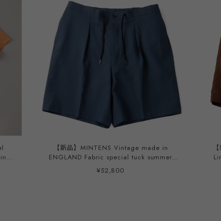
l
【新品】MINTENS Vintage made in
【
ENGLAND Fabric special tuck summer
Lin
レーベ
shorts made in JAPAN French military M52
tuc
¥52,800
イタ
style ／ イングランド製 デッドストック生地
milita
ぼ未使
を使用したタック ショーツ ハーフパンツ ブ
イ
ルー 日本製 ゴムウエスト ウール モヘア オ
ク ショー
リジナルブランド M-52モデル 実寸
ゴ
W31~33・実寸W34~36