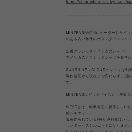
https://shop.mintens-tokyo.com/c
＿＿＿＿＿＿＿＿＿＿＿＿＿＿＿＿
＿＿＿＿＿＿
MINTENSが特別にオーダーした
のある古い年代のボタンダウンシャ
定番クラシックアイテムのシャツ。
アメリカのクラシックシャツを参考
SUNSHINE＋CLOUDのシャツは
製作当初から現在まで変わらず、国
す。
MINTENSはビックサイズと、廃盤
WESTとは、創業当初に製作してい
盤シルエット。
現在作られているNew Westに比
したボックスシルエットになります
ゆったりとしたシルエットになりま