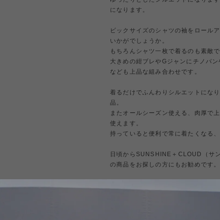
になります。
ビックサイズのシャツの袖をロール
いかがでしょうか。
もちろんシャツ一枚で着るのも素敵
大きめの紺ブレやGジャンにチノパン
なども上品な組み合わせです。
着るだけでふんわりシルエットにな
品。
またオールシーズン使える、肉厚で
使えます。
持っていると便利で常に着たくなる
日頃からSUNSHINE＋CLOUD
の商品をお探しの方にもお勧めです
【状態】
新品未使用品。
■MINTENS 特別取り扱いブランド「S