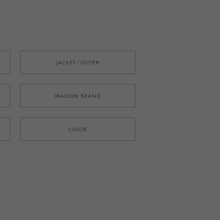
JACKET／OUTER
MAISON BRAND
COLOR