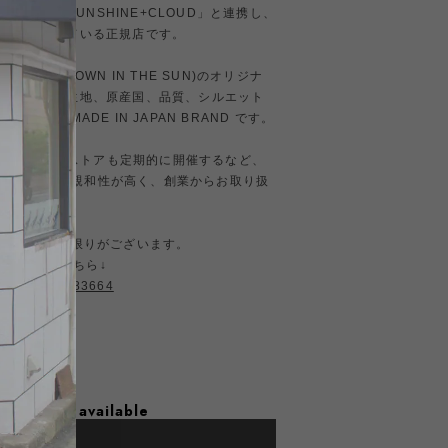
ショップ「SUNSHINE+CLOUD」と連携し、
製作、販売している正規店です。
CLOUD(GROWN IN THE SUN)のオリジナ
で変わらず、生地、原産国、品質、シルエット
れた MADE IN JAPAN BRAND です。
のポップアップストアも定期的に開催するなど、
S スタイルとの親和性が高く、創業からお取り扱
すので、数に限りがございます。
 LTD商品はこちら↓
ategories/3283664
l shipping available
dd to cart