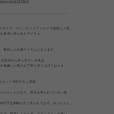
ategories/3283664
＿＿＿＿＿＿＿＿＿＿＿＿＿＿＿＿＿＿＿＿＿
ビッグサイズ、ヴィンテージアメカジで抜群に人気
ツを参考に作られたアイテム。
に、製作した定番アイテムになります。
創業当初頃から作られている名品。
内の熟練した職人が丁寧に作り上げておりま
シルエットWESTをご用意。
たシルエットになり、現在は作られていない廃
べ、WESTは身幅が広く作られており、ゆったりと
。
すので、堅苦しくならず、リラックスした装い