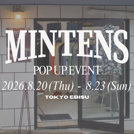
MINTENS は、葉山のライフスタイル
国内で唯一、特別に大きいサイズを
創業 32 周年を迎えた、SUNSHINE+
ルアイテムは、創業当初から現在ま
に至るまで、全てにこだわり、丁寧に製作さ
葉山にある店舗にて、MINTENS 
ヴィンテージ古着も扱う MINTEN
いのあるブランドです。
※ 別注品は少量限定の商品になりま
※SUNSHINE＋CLOUD MINTENS
https://shop.mintens-tokyo.com/c
数量
Internationa
A