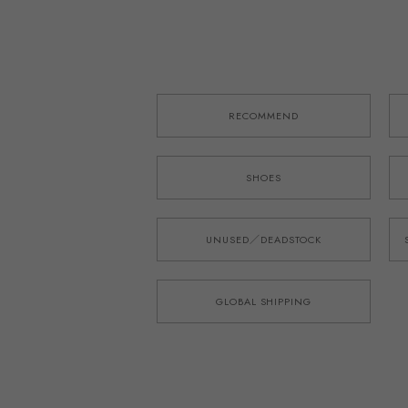
RECOMMEND
SHOES
UNUSED／DEADSTOCK
GLOBAL SHIPPING