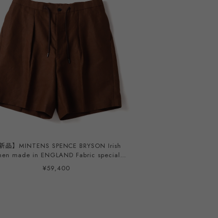
新品】MINTENS SPENCE BRYSON Irish
en made in ENGLAND Fabric special
k summer shorts made in JAPAN French
¥59,400
ry M52 style ／ スペンスブライソン ア
リッシュリネン 英国製生地を使用したタッ
ツ ハーフパンツ ブラウン 日本製
ムウエスト オリジナルブランド M-52モデ
ル 実寸W34~36