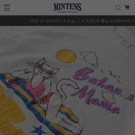
《POP UP EVENT》8.8(土) ~ 8.9(日) @ 葉山 SUNSHINE＋CLOU