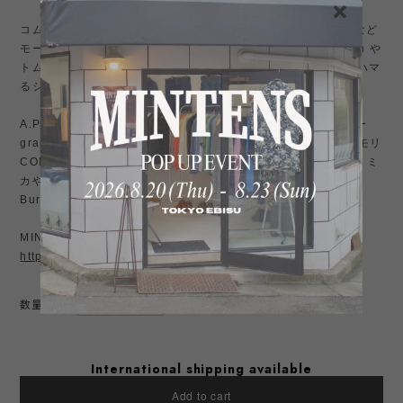
コムデギャルソン好き、ヨウジヤマモトやイッセイミヤケ、y3など
モード好きにももちろんのこと、ラルフローレン Ralph Lauren や
トムブラウン thom brown など、アメトラが好みの方でしたらハマ
るシルエット。
A.PRESSE アプレッセ、INTERIM インテリム、グラフペーパー
graphpaper、Neat ニート 、YAECA ヤエカやオーラリー、コモリ
COMOLI、ciota シオタ、HELILL ヘリル、ANATOMICA アナトミ
カやノースフェイス、ナナミカ、イズネス、LE レショップ、
Burberry 一枚袖、古着などが好きな方にお勧め。
MINTENSお勧め商品はこちら↓
https://shop.mintens-tokyo.com/categories/3774631
数量
International shipping available
Add to cart