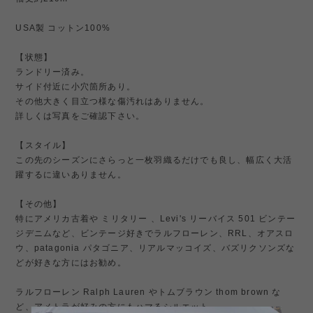
USA製 コットン100%
【状態】
ランドリー済み。
サイド付近に小穴箇所あり。
その他大きく目立つ様な傷汚れはありません。
詳しくは写真をご確認下さい。
【スタイル】
この先のシーズンにさらっと一枚羽織るだけでも良し、幅広く大活
躍するに違いありません。
【その他】
特にアメリカ古着や ミリタリー 、Levi's リーバイス 501 ビンテー
ジデニムなど、ビンテージ好きでラルフローレン、RRL、オアスロ
ウ、patagonia パタゴニア、リアルマッコイズ、バズリクソンズな
どが好きな方にはお勧め。
ラルフローレン Ralph Lauren やトムブラウン thom brown な
ど、アメトラが好みの方にもハマるシルエット。