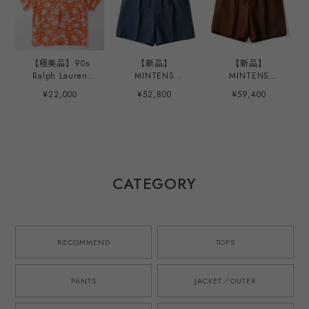
【極美品】90s
【新品】
【新品】
Ralph Lauren
MINTENS
MINTENS
special rayon
Vintage made in
SPENCE BRYSON
¥22,000
¥52,800
¥59,400
open collar shirt
ENGLAND Fabric
Irish Linen made
big size S/S
special tuck
in ENGLAND
"CALDWELL"
summer shorts
Fabric special
orange/white
made in JAPAN
tuck summer
mint condition ／
French military
shorts made in
ラルフローレン ス
M52 style ／ イン
JAPAN French
ペシャル レーヨン
グランド製 デッド
military M52 style
CATEGORY
オープンカラー シ
ストック生地を使
／ スペンスブライ
ャツ コールドウェ
用したタック ショ
ソン アイリッシュ
ル ビッグサイズ
ーツ ハーフパンツ
リネン 英国製生地
XL オレンジ/黒 サ
ブルー 日本製 ゴ
を使用したタック
マーシャツ 夏服
ムウエスト ウール
ショーツ ハーフパ
RECOMMEND
TOPS
アロハ
モヘア オリジナル
ンツ ブラウン 日
ブランド M-52モ
本製 ゴムウエスト
デル 実寸
オリジナルブラン
PANTS
JACKET／OUTER
W31~33・実寸
ド M-52モデル 実
W34~36
寸W34~36