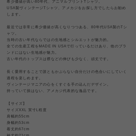
希少価値が高い80年代、アニマルプリントTシャツ。
USA製ヴィンテージTシャツ、アメカジをお探し方でしたらお勧め
します。
最近では非常に希少価値が高くなりつつある、80年代USA製のTシ
ャツ。
当時の古い年代ならではの生地感とシルエットが魅力的。
全ての生産工程をMADE IN USAで行っているだけあり、他のブラ
ンドにはない生地感が魅力。
古い年代のトップスは襟などの伸びも少なく、頑丈です。
長く愛用することで誰ともかぶらない自分だけの色合いにしていく
過程を楽しめます。
ヴィンテージマニアの心をくすぐる手の込んだデザイン。
持っていて損はない、アメカジ代表的な逸品です。
【サイズ】
サイズXXL 実寸L程度
肩幅約55cm
身幅約53cm
着丈約67cm
袖丈約21cm