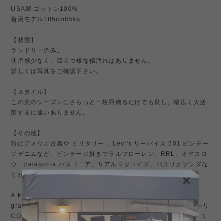
USA製 コットン100%
着用モデル185cm85kg
【状態】
ランドリー済み。
使用感少なく、目立つ様な傷汚れはありません。
詳しくは写真をご確認下さい。
【スタイル】
この先のシーズンにさらっと一枚羽織るだけでも良し、幅広く大活
躍するに違いありません。
【その他】
特にアメリカ古着や ミリタリー 、Levi's リーバイス 501 ビンテー
ジデニムなど、ビンテージ好きでラルフローレン、RRL、オアスロ
ウ、patagonia パタゴニア、リアルマッコイズ、バズリクソンズな
どが好きな方にはお勧め。
A.PRESSE アプレッセ、INTERIM インテリム、グラフペーパー
graphpaper、Neat ニート 、YAECA ヤエカやオーラリー、コモリ
COMOLI、ciota シオタ、HELILL ヘリル、ANATOMICA アナトミ