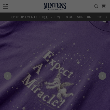
《POP UP EVENT》8.8(土) ~ 8.9(日) @ 葉山 SUNSHINE＋CLOUD 8.20