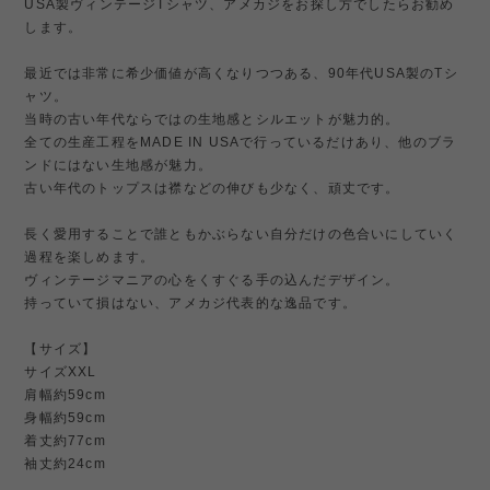
USA製ヴィンテージTシャツ、アメカジをお探し方でしたらお勧め
します。
最近では非常に希少価値が高くなりつつある、90年代USA製のTシ
ャツ。
当時の古い年代ならではの生地感とシルエットが魅力的。
全ての生産工程をMADE IN USAで行っているだけあり、他のブラ
ンドにはない生地感が魅力。
古い年代のトップスは襟などの伸びも少なく、頑丈です。
長く愛用することで誰ともかぶらない自分だけの色合いにしていく
過程を楽しめます。
ヴィンテージマニアの心をくすぐる手の込んだデザイン。
持っていて損はない、アメカジ代表的な逸品です。
【サイズ】
サイズXXL
肩幅約59cm
身幅約59cm
着丈約77cm
袖丈約24cm