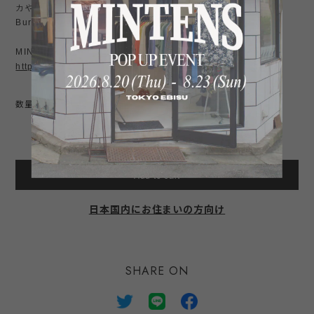
カやノースフェイス、ナナミカ、イズネス、LE レショップ、
Burberry 一枚袖、古着などが好きな方にお勧め。
MINTENSお勧め商品はこちら↓
https://shop.mintens-tokyo.com/categories/3774631
数量
International shipping available
Add to cart
日本国内にお住まいの方向け
SHARE ON