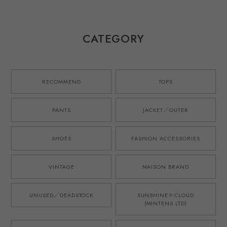
orange/white
made in JAPAN
tuck summer
mint condition ／
French military
shorts made in
ラルフローレン ス
M52 style ／ イン
JAPAN French
ペシャル レーヨン
グランド製 デッド
military M52 style
CATEGORY
オープンカラー シ
ストック生地を使
／ スペンスブライ
ャツ コールドウェ
用したタック ショ
ソン アイリッシュ
ル ビッグサイズ
ーツ ハーフパンツ
リネン 英国製生地
XL オレンジ/黒 サ
ブルー 日本製 ゴ
を使用したタック
マーシャツ 夏服
ムウエスト ウール
ショーツ ハーフパ
RECOMMEND
TOPS
アロハ
モヘア オリジナル
ンツ ブラウン 日
ブランド M-52モ
本製 ゴムウエスト
デル 実寸
オリジナルブラン
PANTS
JACKET／OUTER
W31~33・実寸
ド M-52モデル 実
W34~36
寸W34~36
SHOES
FASHION ACCESSORIES
VINTAGE
MAISON BRAND
UNUSED／DEADSTOCK
SUNSHINE＋CLOUD
(MINTENS LTD)