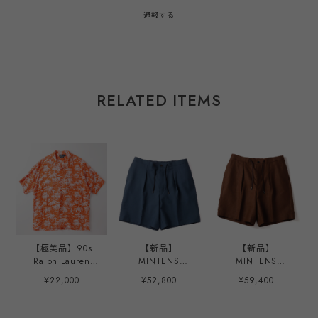
通報する
RELATED ITEMS
【極美品】90s
【新品】
【新品】
Ralph Lauren
MINTENS
MINTENS
special rayon
Vintage made in
SPENCE BRYSON
¥22,000
¥52,800
¥59,400
open collar shirt
ENGLAND Fabric
Irish Linen made
big size S/S
special tuck
in ENGLAND
"CALDWELL"
summer shorts
Fabric special