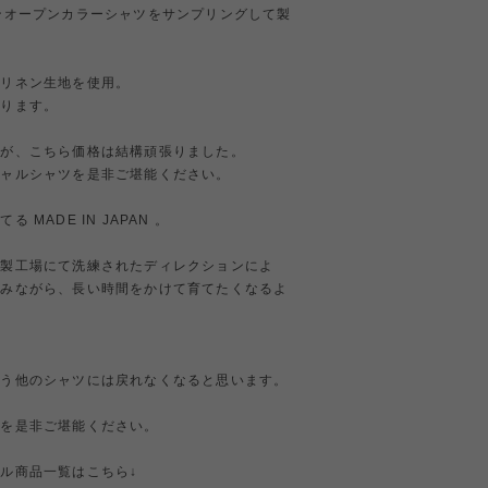
ンオープンカラーシャツをサンプリングして製
のリネン生地を使用。
なります。
すが、こちら価格は結構頑張りました。
シャルシャツを是非ご堪能ください。
MADE IN JAPAN 。
縫製工場にて洗練されたディレクションによ
しみながら、長い時間をかけて育てたくなるよ
もう他のシャツには戻れなくなると思います。
ツを是非ご堪能ください。
ル商品一覧はこちら↓