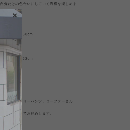
い自分だけの色合いにしていく過程を楽しめま
3cm、袖丈約58cm
 65kg
8cm、袖丈約62cm
m 85kg
。
ノパン、ミリタリーパンツ、ローファー合わ
たら自信を持ってお勧めします。