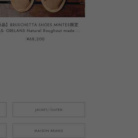
品】BRUSCHETTA SHOES MINTES限定
 ORELANS Natural Roughout made in
JAPAN Size 40、42、44
¥68,200
JACKET／OUTER
MAISON BRAND