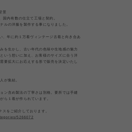
背景
る、国内有数の仕立て工場と契約。
ジナルの洋服を製作する事になりました。
を行い、年に約１万着ヴィンテージ古着と向き合あ
強みを生かし、古い年代の色味や生地感の魅力
いという想いに加え、お客様のサイズに合う洋
、需要拡大にお応えする形で販売を決定いたし
職人が集結。
ション含め製法の丁寧さは別格。要所では手縫
ながら１着が作られています。
クスをご紹介しております。
ategories/5266072