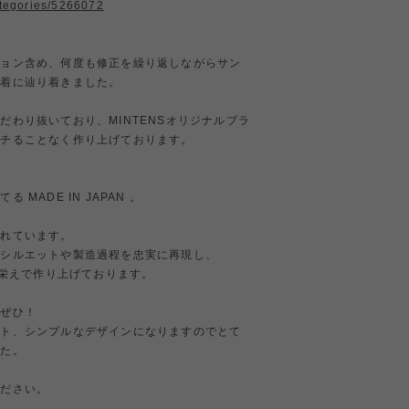
ategories/5266072
ション含め、何度も修正を繰り返しながらサン
１着に辿り着きました。
だわり抜いており、MINTENSオリジナルブラ
ケチることなく作り上げております。
MADE IN JAPAN 。
られています。
るシルエットや製造過程を忠実に再現し、
見栄えで作り上げております。
もぜひ！
ット、シンプルなデザインになりますのでとて
した。
ください。
。