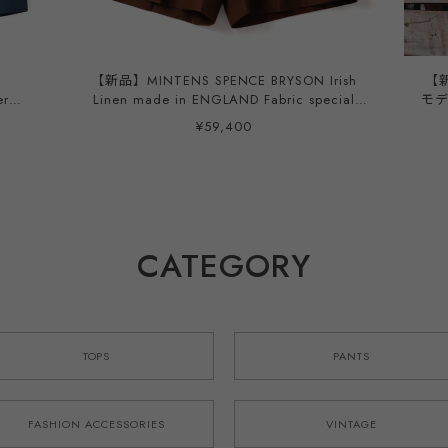
n
【新品】MINTENS SPENCE BRYSON Irish
【新
er
Linen made in ENGLAND Fabric special
モデル
tuck summer shorts made in JAPAN French
¥59,400
military M52 style ／ スペンスブライソン ア
イリッシュリネン 英国製生地を使用したタッ
ク ショーツ ハーフパンツ ブラウン 日本製
ゴムウエスト オリジナルブランド M-52モデ
ル 実寸W34~36
CATEGORY
TOPS
PANTS
FASHION ACCESSORIES
VINTAGE