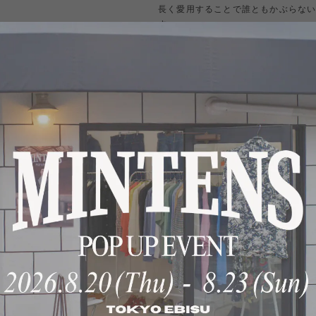
長く愛用することで誰ともかぶらな
す。
【サイズ】
サイズ① ※実寸16〜16H L程度
肩幅約51cm、身幅約65cm、着丈約7
着用モデル(チノパン) サイズ① 180cm
サイズ② ※実寸17〜17H XL程度
肩幅約56cm、身幅約68cm、着丈約7
リネン100% イタリア製生地 日本製
着用モデル(麦わら帽子) サイズ② 185c
【スタイル】
幅広く大活躍するに違いありません
スラックス合わせでももちもん、チ
せ、デニムスタイルにも抜群です。
シンプルなシャツをお探しの方でし
【その他】