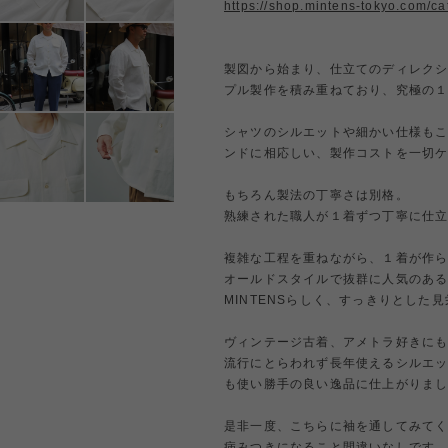
https://shop.mintens-tokyo.com/c
製図から始まり、仕立てのディレク
プル製作を積み重ねており、究極の
シャツのシルエットや細かい仕様もこ
ンドに相応しい、製作コストを一切
もちろん製法の丁寧さは別格。
熟練された職人が１着ずつ丁寧に仕立てる 
複雑な工程を重ねながら、１着が作
オールドスタイルで抜群に人気のあ
MINTENSらしく、すっきりとした
ヴィンテージ古着、アメトラ好きに
流行にとらわれず長年使えるシルエ
も使い勝手の良い逸品に仕上がりま
是非一度、こちらに袖を通してみて
病みつきになること間違いなしです