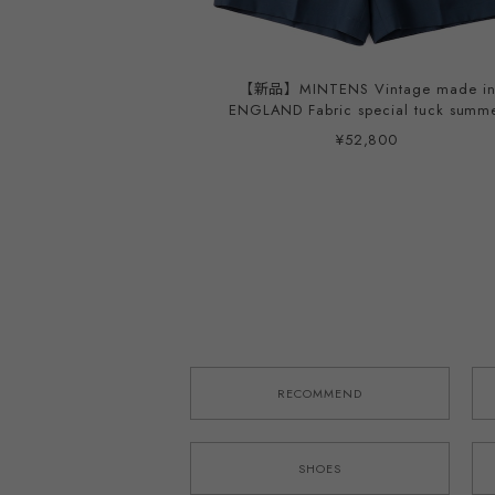
【新品】MINTENS Vintage made i
ENGLAND Fabric special tuck summ
shorts made in JAPAN French military M52
¥52,800
style ／ イングランド製 デッドストック生地
を使用したタック ショーツ ハーフパンツ ブ
ルー 日本製 ゴムウエスト ウール モヘア オ
リジナルブランド M-52モデル 実寸
W31~33・実寸W34~36
RECOMMEND
SHOES