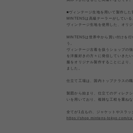
■ヴィンテージ生地を用いて製作した
MINTENSは高級テーラーがしてい
ヴィンテージ生地を使用した、オリ
MINTENSは世界中から買い付け
う。
ヴィンテージ古着を扱うショップの
を洋服好きの方々に発信していきた
服をオリジナル製作することにより
ました。
仕立て工場は、国内トップクラスの
製図から始まり、仕立てのディレク
いを用いており、複雑な工程を重ね
全てが1点もの、ジャケットやスラッ
https://shop.mintens-tokyo.com/c