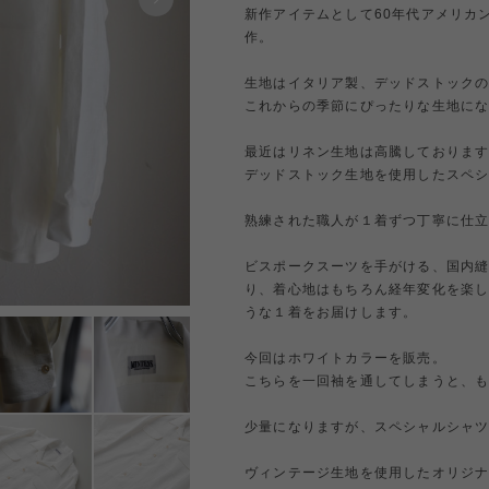
新作アイテムとして60年代アメリカ
作。
生地はイタリア製、デッドストック
これからの季節にぴったりな生地に
最近はリネン生地は高騰しておりま
デッドストック生地を使用したスペ
熟練された職人が１着ずつ丁寧に仕立てる 
ビスポークスーツを手がける、国内
り、着心地はもちろん経年変化を楽
うな１着をお届けします。
今回はホワイトカラーを販売。
こちらを一回袖を通してしまうと、
少量になりますが、スペシャルシャ
ヴィンテージ生地を使用したオリジナ