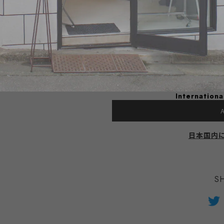
MINTENSお勧め商品はこちら↓
https://shop.mintens-tokyo.com/c
種類
数量
Internationa
A
日本国内
S