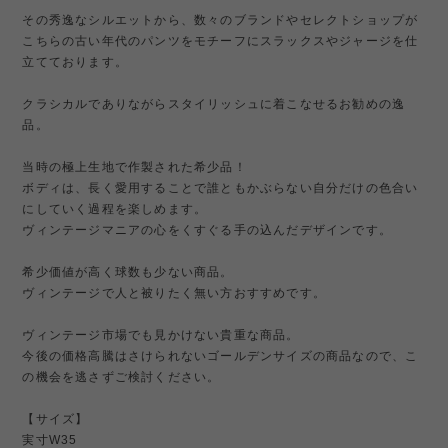
その秀逸なシルエットから、数々のブランドやセレクトショップが
こちらの古い年代のパンツをモチーフにスラックスやジャージを仕
立てております。
クラシカルでありながらスタイリッシュに着こなせるお勧めの逸
品。
当時の極上生地で作製された希少品！
ボディは、長く愛用することで誰ともかぶらない自分だけの色合い
にしていく過程を楽しめます。
ヴィンテージマニアの心をくすぐる手の込んだデザインです。
希少価値が高く球数も少ない商品。
ヴィンテージで人と被りたく無い方おすすめです。
ヴィンテージ市場でも見かけない貴重な商品。
今後の価格高騰はさけられないゴールデンサイズの商品なので、こ
の機会を逃さずご検討ください。
【サイズ】
実寸W35