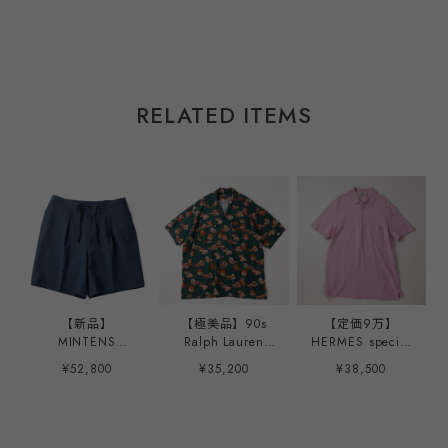
RELATED ITEMS
【新品】
【極美品】90s
【定価9万】
MINTENS
Ralph Lauren
HERMES special
Vintage made in
special rayon
polo shirt made
¥52,800
¥35,200
¥38,500
ENGLAND Fabric
shirt Green S/S
in Italy mint
special tuck
mint condition ／
condition ／ ヴィ
summer shorts
ラルフローレン ス
ンテージ エルメス
made in JAPAN
ペシャル レーヨン
スペシャル ポロシ