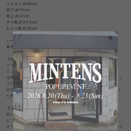
ウエスト:約88cm
股下:約78cm
股上:約42cm
すそ幅:約24.5cm
わたり幅:約35cm
レーヨン100% USA製
着用モデル185cm85kg
【状態】
クリーニング済み。
ミントコンディション。
当時の年代としてはコンディションも良く、生地にまだハリが残っ
ています。
目立つような傷汚れはありません。ビンテージ古着に慣れた方でし
た問題なくお使い頂けます。
【その他】
特にアメリカ古着や Levi's リーバイス 501 66前期 501xx bigE、
ビンテージデニムなど、ビンテージ好きでラルフローレン、RRL、
オアスロウ、patagonia パタゴニア、リアルマッコイズ、バズリク