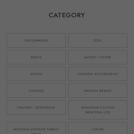
French military
シャツ 半袖 グリ
ャツ ピンク 半袖
M52 style ／ イン
ーン サイズL サマ
イタリア製 サイズ
グランド製 デッド
ーシャツ 夏服 ミ
L ミントコンディ
CATEGORY
ストック生地を使
ントコンディショ
ション
用したタック ショ
ン
ーツ ハーフパンツ
ブルー 日本製 ゴ
ムウエスト ウール
RECOMMEND
TOPS
モヘア オリジナル
ブランド M-52モ
デル 実寸
PANTS
JACKET／OUTER
W31~33・実寸
W34~36
SHOES
FASHION ACCESSORIES
VINTAGE
MAISON BRAND
UNUSED／DEADSTOCK
SUNSHINE＋CLOUD
(MINTENS LTD)
MINTENS VINTAGE FABRIC
COLOR
WEAR