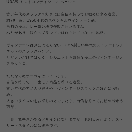
USA製 ミントコンディション ベージュ
古い年代のスラックス好きには自信を持ってお勧め出来る逸品。
約70年前、1950年代のスペシャルヴィンテージ品。
当時の極上、レーヨン地で作製された希少品。
ハリがあり、現在のブランドでは作られていない生地感。
ヴィンテージ好きには堪らない、USA製古い年代のストレートシル
エットのスラックパンツ。
ただ太いだけではなく、シルエットも綺麗な極上のヴィンテージ太
スラックス。
ただならぬオーラを放っています。
自信を持って、一生モノ商品と呼べる逸品。
古い年代のアメカジ好きや、ヴィンテージスラックス好きにお勧
め。
大きいサイズのをお探しの方でしたら、自信を持ってお勧め出来る
商品。
一見、派手さがあるデザインになりますが、肌馴染みがよく、スト
リートスタイルには抜群です。