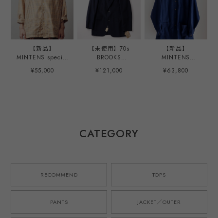
【新品】
【未使用】70s
【新品】
MINTENS special
BROOKS
MINTENS
jacket made in
BROTHERS wool
Vintage Loro
¥55,000
¥121,000
¥63,800
Scotland fabrics
Navy blazer made
Piana made in
Vintage U.S.
in USA size37
Italy Fabric
NAVY jacket
dead stock extra
special shirts
model made in
condition ／70年
jacket made in
JAPAN／ スコット
代 ブルックス ブ
JAPAN ／イタリア
ランド製 ヴィンテ
ラザーズ ウール
製 ロロ・ピアーナ
ージ コットン生地
紺ブレ ネイビー
ヴィンテージ生地
CATEGORY
ジャケット 1940
ジャケット サイズ
シャツ ジャケット
年代 アメリカ海軍
37 実寸SM程度 ア
ネイビー 日本製
ジャケット ショー
メリカ製 ヴィンテ
ウール シルク リ
ルカラー モデル
ージ 三つボタン
ネン オリジナルブ
オリジナルブラン
スペアボタン タグ
ランド サイズ②
RECOMMEND
TOPS
ド 日本製 サイズ
付
②(L~XL程度)
PANTS
JACKET／OUTER