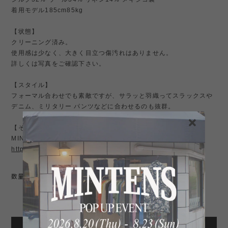
着用モデル185cm85kg
【状態】
クリーニング済み。
使用感は少なく、大きく目立つ傷汚れはありません。
詳しくは写真をご確認下さい。
【スタイル】
フォーマル合わせでも素敵ですが、サラッと羽織ってスラックスや
デニム、ミリタリー パンツなどに合わせるのも抜群。
【その他】
MINTENSお勧め商品はこちら↓
https://shop.mintens-tokyo.com/categories/3774631
数量
International shipping available
Add to cart