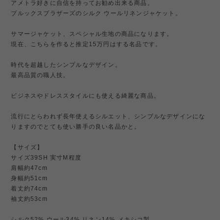
アメトラ好きに自信を持ってお勧め出来る商品。
ブルックスブラザーズのシルク ウールリネンジャケット。
サマージャケット、スペシャル生地の商品になります。
現在、こちらを作ると推定15万円はする名品です。
時代を超越したシンプルなデザイン。
最高品質の職人技。
ビジネスやドレススタイルにも使える綺麗な商品。
流行にとらわれず長年使えるシルエット、シンプルなデザインにな
りますのでとても使い勝手の良い名品かと。
【サイズ】
サイズ39SH 実寸M程度
肩幅約47cm
身幅約51cm
着丈約74cm
袖丈約53cm
シルク52% ウール34% リネン14% メキシコ製