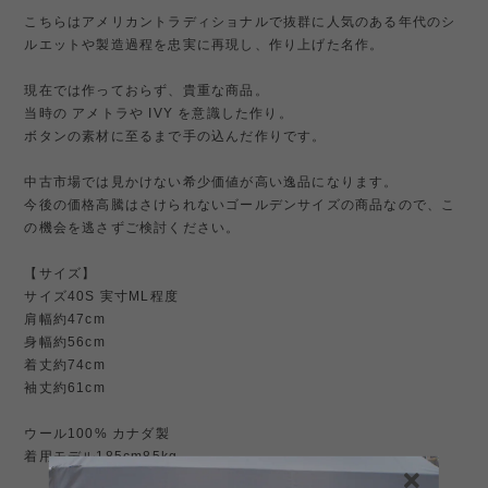
こちらはアメリカントラディショナルで抜群に人気のある年代のシ
ルエットや製造過程を忠実に再現し、作り上げた名作。
現在では作っておらず、貴重な商品。
当時の アメトラや IVY を意識した作り。
ボタンの素材に至るまで手の込んだ作りです。
中古市場では見かけない希少価値が高い逸品になります。
今後の価格高騰はさけられないゴールデンサイズの商品なので、こ
の機会を逃さずご検討ください。
【サイズ】
サイズ40S 実寸ML程度
肩幅約47cm
身幅約56cm
着丈約74cm
袖丈約61cm
ウール100% カナダ製
着用モデル185cm85kg