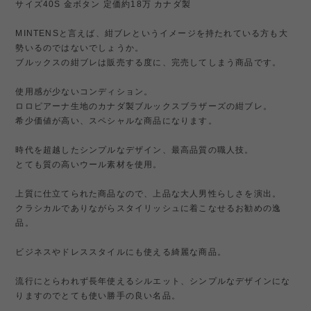
サイズ40S 金ボタン 定価約18万 カナダ製
MINTENSと言えば、紺ブレというイメージを持たれている方も大
勢いるのではないでしょうか。
ブルックスの紺ブレは販売する度に、完売してしまう商品です。
使用感が少ないコンディション。
ロロピアーナ生地のカナダ製ブルックスブラザーズの紺ブレ。
希少価値が高い、スペシャルな商品になります。
時代を超越したシンプルなデザイン、最高品質の職人技。
とても質の高いウール素材を使用。
上質に仕立てられた商品なので、上品な大人男性らしさを演出。
クラシカルでありながらスタイリッシュに着こなせるお勧めの逸
品。
ビジネスやドレススタイルにも使える綺麗な商品。
流行にとらわれず長年使えるシルエット、シンプルなデザインにな
りますのでとても使い勝手の良い名品。