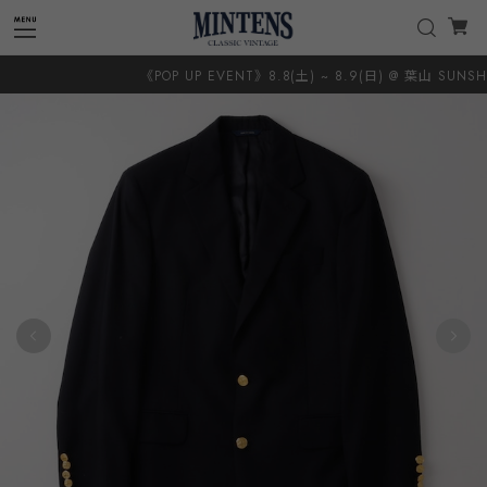
《POP UP EVENT》8.8(土) ~ 8.9(日) @ 葉山 SUNSHIN