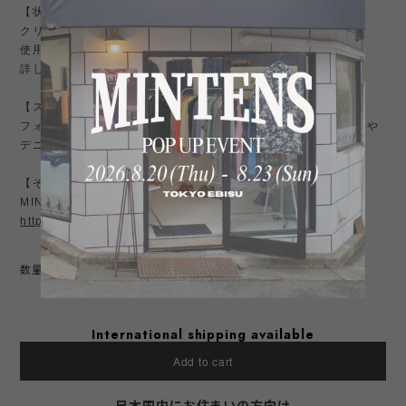
【状態】
クリーニング済み。ミントコンディション。
使用感は少なく目立つ傷汚れはありません。
詳しくは写真をご確認下さい。
【スタイル】
フォーマル合わせでも素敵ですが、サラッと羽織ってスラックスや
デニム、ミリタリー パンツなどに合わせるのも抜群。
【その他】
MINTENSお勧め商品はこちら↓
https://shop.mintens-tokyo.com/categories/3774631
数量
International shipping available
Add to cart