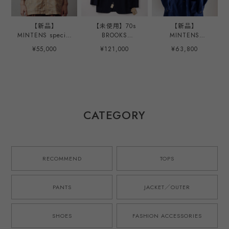
【新品】
【未使用】70s
【新品】
MINTENS special
BROOKS
MINTENS
jacket made in
BROTHERS wool
Vintage Loro
¥55,000
¥121,000
¥63,800
Scotland fabrics
Navy blazer made
Piana made in
Vintage U.S.
in USA size37
Italy Fabric
NAVY jacket
dead stock extra
special shirts
model made in
condition ／70年
jacket made in
JAPAN／ スコット
代 ブルックス ブ
JAPAN ／イタリア
ランド製 ヴィンテ
ラザーズ ウール
製 ロロ・ピアーナ
ージ コットン生地
紺ブレ ネイビー
ヴィンテージ生地
CATEGORY
ジャケット 1940
ジャケット サイズ
シャツ ジャケット
年代 アメリカ海軍
37 実寸SM程度 ア
ネイビー 日本製
ジャケット ショー
メリカ製 ヴィンテ
ウール シルク リ
ルカラー モデル
ージ 三つボタン
ネン オリジナルブ
オリジナルブラン
スペアボタン タグ
ランド サイズ②
RECOMMEND
TOPS
ド 日本製 サイズ
付
②(L~XL程度)
PANTS
JACKET／OUTER
SHOES
FASHION ACCESSORIES