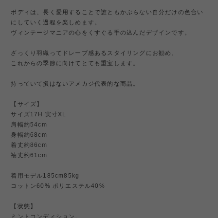
ボディは、長く愛用することで誰ともかぶらない自分だけの色合い
にしていく過程を楽しめます。
ヴィンテージマニアの心をくすぐる手の込んだデザインです。
ざっくり羽織ってドレープ感あるスタイリングにお勧め。
これからの季節に向けてとても重宝します。
持っていて損はないアメカジ代表的な商品。
【サイズ】
サイズ17H 実寸XL
肩幅約54cm
身幅約68cm
着丈約86cm
袖丈約61cm
着用モデル185cm85kg
コットン60% ポリエステル40%
【状態】
ミントコンディション。