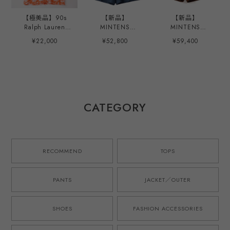
【極美品】90s
【新品】
【新品】
Ralph Lauren
MINTENS
MINTENS
special rayon
Vintage made in
SPENCE BRYSON
¥22,000
¥52,800
¥59,400
open collar shirt
ENGLAND Fabric
Irish Linen made
big size S/S
special tuck
in ENGLAND
"CALDWELL"
summer shorts
Fabric special
orange/white
made in JAPAN
tuck summer
mint condition ／
French military
shorts made in
ラルフローレン ス
M52 style ／ イン
JAPAN French
ペシャル レーヨン
グランド製 デッド
military M52 style
CATEGORY
オープンカラー シ
ストック生地を使
／ スペンスブライ
ャツ コールドウェ
用したタック ショ
ソン アイリッシュ
ル ビッグサイズ
ーツ ハーフパンツ
リネン 英国製生地
XL オレンジ/黒 サ
ブルー 日本製 ゴ
を使用したタック
マーシャツ 夏服
ムウエスト ウール
ショーツ ハーフパ
RECOMMEND
TOPS
アロハ
モヘア オリジナル
ンツ ブラウン 日
ブランド M-52モ
本製 ゴムウエスト
デル 実寸
オリジナルブラン
PANTS
JACKET／OUTER
W31~33・実寸
ド M-52モデル 実
W34~36
寸W34~36
SHOES
FASHION ACCESSORIES