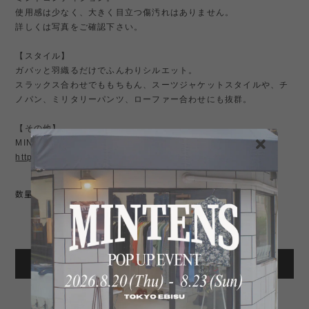
使用感は少なく、大きく目立つ傷汚れはありません。
詳しくは写真をご確認下さい。
【スタイル】
ガバッと羽織るだけでふんわりシルエット。
スラックス合わせでももちもん、スーツジャケットスタイルや、チ
ノパン、ミリタリーパンツ、ローファー合わせにも抜群。
【その他】
MINTENSお勧め商品はこちら↓
https://shop.mintens-tokyo.com/categories/3774631
数量
International shipping available
Add to cart
日本国内にお住まいの方向け