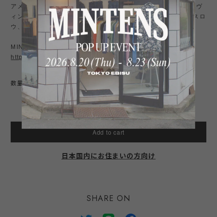
アメリカ古着やミリタリー、アメトラやビンテージデニムなど、ヴ
ィンテージ 好きでアナトミカやRRL、リアルマッコイズ、オアスロ
ウ、patagonia パタゴニア などが好きな方にもお勧め。
MINTENSお勧め商品はこちら↓
https://shop.mintens-tokyo.com/categories/3774631
数量
International shipping available
Add to cart
日本国内にお住まいの方向け
SHARE ON