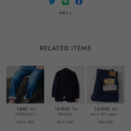
通報する
RELATED ITEMS
【濃紺】50s
【未使用】70s
【未使用】80s
FOREMOST
BROOKS
Levi's 517 special
special vintage
BROTHERS wool
vintage denim
¥242,000
¥121,000
¥88,000
denim made in
Navy blazer made
dead stock made
USA 実寸W36 50
in USA size37
in USA W40 オリ