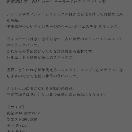
表記W34 実寸W32 カーキ テーラード仕立て アメリカ製
アメトラやヴィンテージスラックス好きに自信を持ってお勧め出来
る商品。
使用感が少ないヴィンテージのウール ポリエステル スラックス。
ヴィンテージ好きには堪らない、古い年代のストレートシルエット
のスラックパンツ。
これからの季節にぴったりな清涼感ある素材です。
シルエットも綺麗な極上のスラックス。
流行にとらわれず長年使えるシルエット、シンプルなデザインにな
りますのでとても使い勝手の良いパンツ。
クラシカルに着こなせるお勧めの逸品。
中古市場では見かけない希少価値が高い逸品になります。
【サイズ】
表記W34 実寸W32
ウエスト:約82cm
股下:約71cm
股上:約34cm