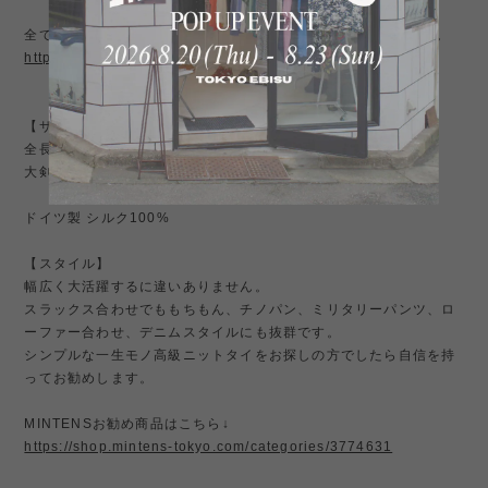
全てが1点もの、ジャケットやスラックスをご紹介しております。
https://shop.mintens-tokyo.com/categories/5266072
【サイズ】
全長140cm
大剣幅6cm
ドイツ製 シルク100%
【スタイル】
幅広く大活躍するに違いありません。
スラックス合わせでももちもん、チノパン、ミリタリーパンツ、ロ
ーファー合わせ、デニムスタイルにも抜群です。
シンプルな一生モノ高級ニットタイをお探しの方でしたら自信を持
ってお勧めします。
MINTENSお勧め商品はこちら↓
https://shop.mintens-tokyo.com/categories/3774631