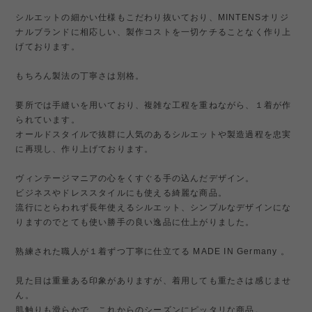
シルエットの細かい仕様もこだわり抜いており、MINTENSオリジ
ナルブランドに相応しい、製作コストを一切ケチることなく作り上
げております。
もちろん製法の丁寧さは別格。
要所では手縫いを用いており、複雑な工程を重ねながら、１着が作
られています。
オールドスタイルで抜群に人気のあるシルエットや製造過程を忠実
に再現し、作り上げております。
ヴィンテージマニアの心をくすぐる手の込んだデザイン。
ビジネスやドレススタイルにも使える綺麗な商品。
流行にとらわれず長年使えるシルエット、シンプルなデザインにな
りますのでとても使い勝手の良い逸品に仕上がりました。
熟練された職人が１着ずつ丁寧に仕立てる MADE IN Germany 。
見た目は重量ある印象がありますが、着用しても重たさは感じませ
ん。
肌触りも滑らかで、これからのシーズンにピッタリな商品。