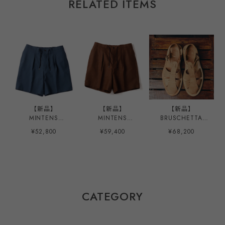
RELATED ITEMS
【新品】
【新品】
【新品】
MINTENS
MINTENS
BRUSCHETTA
Vintage made in
SPENCE BRYSON
SHOES MINTES
¥52,800
¥59,400
¥68,200
ENGLAND Fabric
Irish Linen made
限定モデル
special tuck
in ENGLAND
ORELANS Natural
summer shorts
Fabric special
Roughout made
made in JAPAN
tuck summer
in JAPAN Size
French military
shorts made in
40、42、44
M52 style ／ イン
JAPAN French
グランド製 デッド
military M52 style
CATEGORY
ストック生地を使
／ スペンスブライ
用したタック ショ
ソン アイリッシュ
ーツ ハーフパンツ
リネン 英国製生地