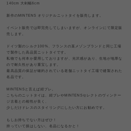
140cm 大剣幅6cm
新作のMINTENS オリジナルニットタイを販売します。
イベント販売では即完売してしまいますが、オンラインにて限定販
売します。
ドイツ製のシルク100%、フランスの某メゾンブランドと同じ工場
で製作した高品質ニットタイです。
私物でも何本か愛用しておりますが、光沢感があり、生地が地厚な
ので耐久性があり重宝します。
最高品質の保証が確約されている老舗ニットタイ工場で縫製された
名品です。
MINTENSと言えば紺ブレ。
こちらのニットタイは、紺ブレやMINTENSセレクトのヴィンテー
ジ古着との相性が良く、
少しだけドレスのスタイリングにしたい方にお勧めです。
もしお持ちでない方はぜひ！
持っていて損はしない、名品になるかと！