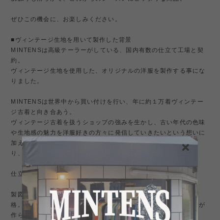
ぜひこの機会に、お楽しみください。
■ヴィンテージ生地を用いて製作した背景
MINTENSは高級テーラーがしている、国内有数の仕立て工場と契
約。
ヴィンテージ生地を使用した、オリジナルの洋服を製作する事にな
りました。
MINTENSは世界中から買い付けを行い、年に約１万着ヴィンテー
ジ古着と向き合あう。
ヴィンテージ古着を扱うショップの強みを生かし、古い年代の色味
や生地感の魅力を洋服好きの方々に発信していきたいという想いに
加え、お客様のサイズに合う洋服をオリジナル製作することによ
り、需要拡大にお応えする形で販売を決定いたしました。
仕立て工場は、国内トップクラスの職人が集結。
製図から始まり、仕立てのディレクション含め製法の丁寧さは別
格。要所では手縫いを用いており、複雑な工程を重ねながら１着が
作られています。