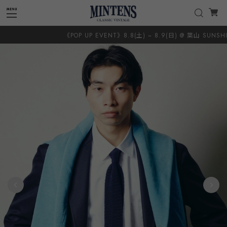
《POP UP EVENT》8.8(土) ~ 8.9(日) @ 葉山 SUNSHINE＋