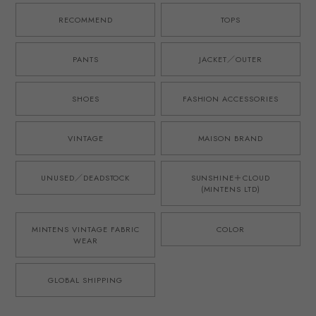
ブルー 日本製 ゴ
を使用したタック
ムウエスト ウール
ショーツ ハーフパ
RECOMMEND
TOPS
モヘア オリジナル
ンツ ブラウン 日
ブランド M-52モ
本製 ゴムウエスト
デル 実寸
オリジナルブラン
PANTS
JACKET／OUTER
W31~33・実寸
ド M-52モデル 実
W34~36
寸W34~36
SHOES
FASHION ACCESSORIES
VINTAGE
MAISON BRAND
UNUSED／DEADSTOCK
SUNSHINE＋CLOUD
(MINTENS LTD)
MINTENS VINTAGE FABRIC
COLOR
WEAR
GLOBAL SHIPPING