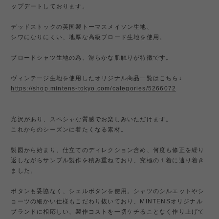
ップデートしております。
デッドストックの英国製トーマスメイソン生地、
シワになりにくい、地厚な高級ブロード生地を使用。
ブロードシャツ生地の為、滑らかな肌触りが特徴です。
ヴィンテージ生地を使用したオリジナル商品一覧はこちら↓
https://shop.mintens-tokyo.com/categories/5266072
光沢があり、スペシャな質感でお楽しみいただけます。
これからのシーズンに着たくなる素材。
製図から始まり、仕立てのディレクション含め、何度も修正を繰り
返しながらサンプル製作を積み重ねており、究極の１着に辿り着き
ました。
ボタンも妥協なく、シェルボタンを使用。シャツのシルエットやシ
ョーツの細かい仕様もこだわり抜いており、MINTENSオリジナル
ブランドに相応しい、製作コストを一切ケチることなく作り上げて