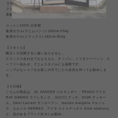
【サイズ】
フリーサイズ（サイズ②程度 ※実寸17〜17H L~XL程度）
肩幅約50cm、身幅約75cm、着丈約83cm、袖丈約64cm
コットン100% 日本製
着用モデル(デニムパンツ) 180cm 65kg
着用モデル(スラックス) 185cm 85kg
【スタイル】
幅広く大活躍するに違いありません。
スラックス合わせでももちもん、チノパン、ミリタリーパンツ、ロ
ーファー合わせ、デニムスタイルにも抜群です。
シンプルなシャツをお探しの方でしたら自信を持ってお勧めしま
す。
【その他】
こちらの商品は、JIL SANDER ジルサンダー 、PRADA プラダ、
RAF SIMONS ラフシモンズ 、GUCCI グッチ、DIOR ディオー
ル、Saint Laurent サンローラン、maison margiela マルジェ
ラ、エルメス HERMES、アクネ ストゥディオス Acne studiosな
ど、品のあるブランド好きにお勧め。