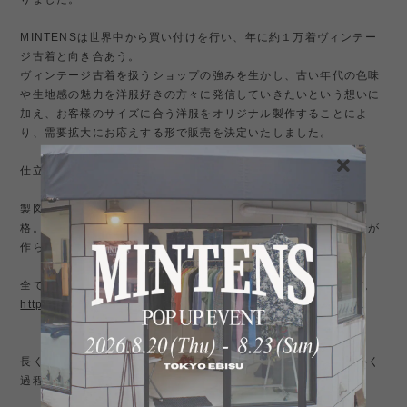
MINTENSは世界中から買い付けを行い、年に約１万着ヴィンテー
ジ古着と向き合あう。
ヴィンテージ古着を扱うショップの強みを生かし、古い年代の色味
や生地感の魅力を洋服好きの方々に発信していきたいという想いに
加え、お客様のサイズに合う洋服をオリジナル製作することによ
り、需要拡大にお応えする形で販売を決定いたしました。
仕立て工場は、国内トップクラスの職人が集結。
製図から始まり、仕立てのディレクション含め製法の丁寧さは別
格。要所では手縫いを用いており、複雑な工程を重ねながら１着が
作られています。
全てが1点もの、ジャケットやスラックスをご紹介しております。
https://shop.mintens-tokyo.com/categories/5266072
長く愛用することで誰ともかぶらない自分だけの色合いにしていく
過程を楽しめます。