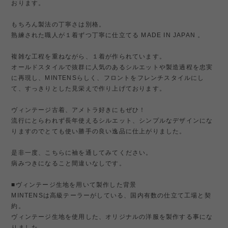
おります。
もちろん製法の丁寧さは別格。
熟練された職人が１着ずつ丁寧に仕立てる MADE IN JAPAN 。
複雑な工程を重ねながら、１着が作られています。
オールドスタイルで抜群に人気のあるシルエットや製造過程を忠実
に再現し、MINTENSらしく、フロントをフレンチスタイルにし
て、すっきりとした見栄えで作り上げております。
ヴィンテージ古着、アメトラ好きにもぜひ！
流行にとらわれず長年使えるシルエット、シンプルなデザインにな
りますのでとても使い勝手の良い逸品に仕上がりました。
是非一度、こちらに袖を通してみてください。
病みつきになること間違いなしです。
■ヴィンテージ生地を用いて製作した背景
MINTENSは高級テーラーがしている、国内有数の仕立て工場と契
約。
ヴィンテージ生地を使用した、オリジナルの洋服を製作する事にな
りました。