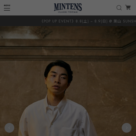
《POP UP EVENT》8.8(土) ~ 8.9(日) @ 葉山 SUNSHINE