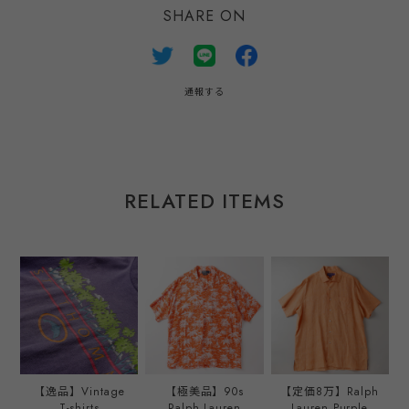
SHARE ON
通報する
RELATED ITEMS
【逸品】Vintage
【極美品】90s
【定価8万】Ralph
T-shirts
Ralph Lauren
Lauren Purple