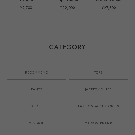
"ST.THOMAS"
special rayon
Label special
¥7,700
¥22,000
¥27,500
made in USA Tee
open collar shirt
linen shirt S/S
mint condition ／
big size S/S
made in Italy
90年代 ヴィンテ
"CALDWELL"
mint condition ／
ージ TシャツUSA
orange/white
ラルフローレン パ
製 サイズXL フェ
mint condition ／
ープルレーベル ス
ード パープル ナ
ラルフローレン ス
ペシャル リネン
ス紺 コットン
ペシャル レーヨン
シャツ オレンジ
CATEGORY
100%
オープンカラー シ
イタリア製 サイズ
ャツ コールドウェ
XL 半袖 ビッグサ
ル ビッグサイズ
イズ ほぼ未使用品
XL オレンジ/黒 サ
マーシャツ 夏服
RECOMMEND
TOPS
アロハ
PANTS
JACKET／OUTER
SHOES
FASHION ACCESSORIES
VINTAGE
MAISON BRAND