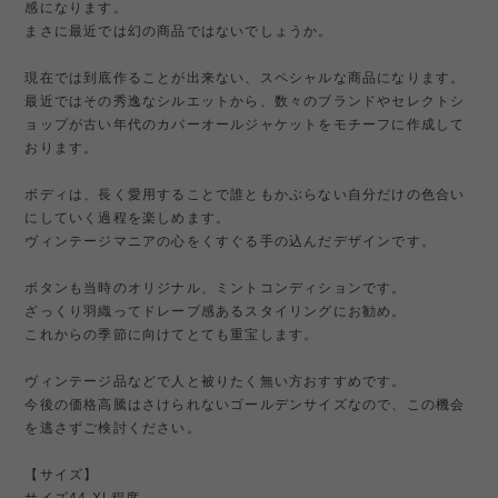
感になります。
まさに最近では幻の商品ではないでしょうか。
現在では到底作ることが出来ない、スペシャルな商品になります。
最近ではその秀逸なシルエットから、数々のブランドやセレクトシ
ョップが古い年代のカバーオールジャケットをモチーフに作成して
おります。
ボディは、長く愛用することで誰ともかぶらない自分だけの色合い
にしていく過程を楽しめます。
ヴィンテージマニアの心をくすぐる手の込んだデザインです。
ボタンも当時のオリジナル、ミントコンディションです。
ざっくり羽織ってドレープ感あるスタイリングにお勧め。
これからの季節に向けてとても重宝します。
ヴィンテージ品などで人と被りたく無い方おすすめです。
今後の価格高騰はさけられないゴールデンサイズなので、この機会
を逃さずご検討ください。
【サイズ】