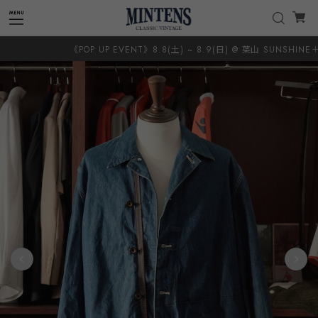
《POP UP EVENT》8.8(土) ~ 8.9(日) @ 葉山 SUNSHINE＋CLO