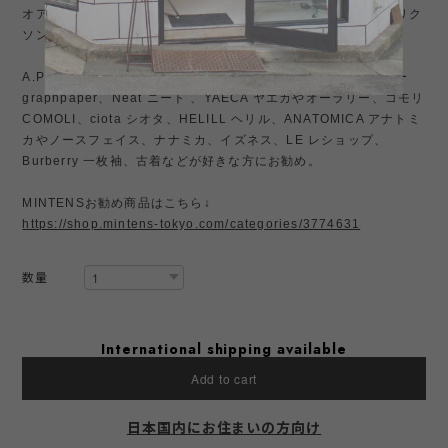
オアスロウ、patagonia パタゴニア、リアルマッコイズ、バズリク
ソンズなどが好きな方にはお勧め。
A.PRESSE アプレッセ、INTERIM インテリム、グラフペーパー
graphpaper、Neat ニート 、YAECA ヤエカやオーラリー、コモリ
COMOLI、ciota シオタ、HELILL ヘリル、ANATOMICA アナトミ
カやノースフェイス、ナナミカ、イズネス、LE レショップ、
Burberry 一枚袖、古着などが好きな方にお勧め。
MINTENSお勧め商品はこちら↓
https://shop.mintens-tokyo.com/categories/3774631
数量
International shipping available
Add to cart
日本国内にお住まいの方向け