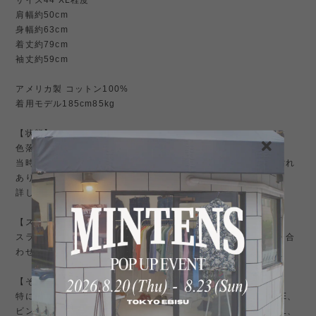
サイズ44 XL程度
肩幅約50cm
身幅約63cm
着丈約79cm
袖丈約59cm
アメリカ製 コットン100%
着用モデル185cm85kg
【状態】
色落ちは少なく濃紺、パリッとした生地感があります。
当時の年代にしては使用感は少なく、大きく目立つような傷や汚れ
ありません。
詳しくは写真をご参照ください。
【スタイリング】
スラックス合わせや、チノパン、ミリタリーパンツ、ローファー合
わせ、デニムスタイルにも抜群。
【その他】
特にアメリカ古着や Levi's リーバイス 501 66前期 501xx bigE、
ビンテージデニムなど、ビンテージ好きでラルフローレン、RRL、