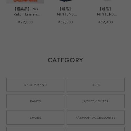
【極美品】90s
【新品】
【新品】
Ralph Lauren
MINTENS
MINTENS
special rayon
Vintage made in
SPENCE BRYSON
¥22,000
¥52,800
¥59,400
open collar shirt
ENGLAND Fabric
Irish Linen made
big size S/S
special tuck
in ENGLAND
"CALDWELL"
summer shorts
Fabric special
orange/white
made in JAPAN
tuck summer
mint condition ／
French military
shorts made in
ラルフローレン ス
M52 style ／ イン
JAPAN French
ペシャル レーヨン
グランド製 デッド
military M52 style
CATEGORY
オープンカラー シ
ストック生地を使
／ スペンスブライ
ャツ コールドウェ
用したタック ショ
ソン アイリッシュ
ル ビッグサイズ
ーツ ハーフパンツ
リネン 英国製生地
XL オレンジ/黒 サ
ブルー 日本製 ゴ
を使用したタック
マーシャツ 夏服
ムウエスト ウール
ショーツ ハーフパ
RECOMMEND
TOPS
アロハ
モヘア オリジナル
ンツ ブラウン 日
ブランド M-52モ
本製 ゴムウエスト
デル 実寸
オリジナルブラン
PANTS
JACKET／OUTER
W31~33・実寸
ド M-52モデル 実
W34~36
寸W34~36
SHOES
FASHION ACCESSORIES