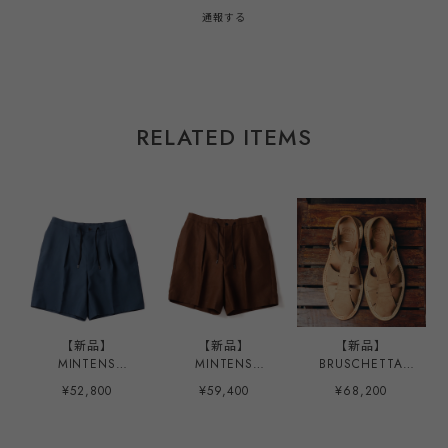
通報する
RELATED ITEMS
【新品】
【新品】
【新品】
MINTENS
MINTENS
BRUSCHETTA
Vintage made in
SPENCE BRYSON
SHOES MINTES
¥52,800
¥59,400
¥68,200
ENGLAND Fabric
Irish Linen made
限定モデル
special tuck
in ENGLAND
ORELANS Natural
summer shorts
Fabric special
Roughout made