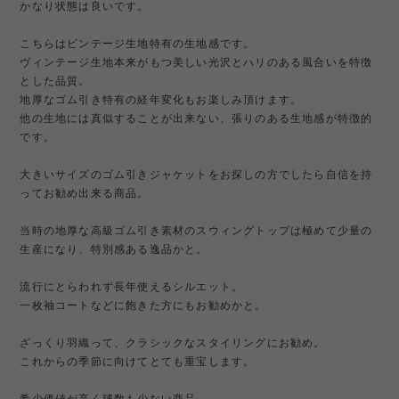
かなり状態は良いです。
こちらはビンテージ生地特有の生地感です。
ヴィンテージ生地本来がもつ美しい光沢とハリのある風合いを特徴
とした品質。
地厚なゴム引き特有の経年変化もお楽しみ頂けます。
他の生地には真似することが出来ない、張りのある生地感が特徴的
です。
大きいサイズのゴム引きジャケットをお探しの方でしたら自信を持
ってお勧め出来る商品。
当時の地厚な高級ゴム引き素材のスウィングトップは極めて少量の
生産になり、特別感ある逸品かと。
流行にとらわれず長年使えるシルエット。
一枚袖コートなどに飽きた方にもお勧めかと。
ざっくり羽織って、クラシックなスタイリングにお勧め。
これからの季節に向けてとても重宝します。