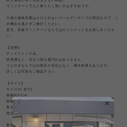
希少価値が高く球数も少ない商品。
ヴィンテージで人と被りたく無い方おすすめです。
今後の価格高騰はさけられないゴールデンサイズの商品なので、こ
の機会を逃さずご検討ください。
是非、高級ヴィンテージならではのジャケットをお楽しみくださ
い。
【状態】
デッドストック品。
使用感なく、目立つ様な傷汚れはありません。
ゴム引きならではの硬化や劣化もなく、撥水効果もあります。
詳しくは写真をご確認下さい。
【サイズ】
サイズ42 実寸L
肩幅約47cm
身幅約58cm
着丈約98cm
袖丈約68cm
着用モデル185cm85kg