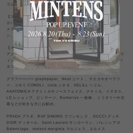
ゴム引きコットン100% 英国製
【スタイル】
ガバッと羽織るだけでふんわりシルエット。
スラックス合わせでももちもん、ジャケットスタイルや、チノパ
ン、ミリタリーパンツ、ローファー合わせにも抜群。
【その他】
アメリカ古着やミリタリー、アメトラやビンテージデニムなど、ヴ
ィンテージ 好きでリアルマッコイズ、オアスロウ、patagonia パ
タゴニア などが好きな方にもお勧め。
グラフペーパー graphpaper、Neat ニート 、ヤエカやオーラリ
ー、コモリ COMOLI、ciota シオタ、HELILL ヘリル、
ANATOMICA アナトミカやノースフェイス、ナナミカ、イズネス、
LE レショップ、ビンテージ、Burberrys 一枚袖 、ミリタリーや古
着などが好きな方にお勧め。
PRADA プラダ、RAF SIMONS ラフシモンズ 、GUCCI グッチ、
DIOR ディオール、Saint Laurent サンローラン、バレンシアガ
Balenciaga、maison margiela マルジェラ、エルメス