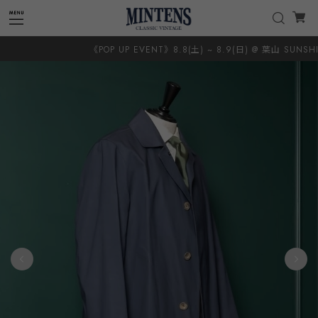
《POP UP EVENT》8.8(土) ~ 8.9(日) @ 葉山 SUNSHINE