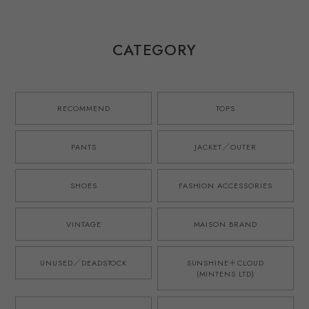
made in JAPAN
tuck summer
in JAPAN Size
French military
shorts made in
40、42、44
M52 style ／ イン
JAPAN French
グランド製 デッド
military M52 style
CATEGORY
ストック生地を使
／ スペンスブライ
用したタック ショ
ソン アイリッシュ
ーツ ハーフパンツ
リネン 英国製生地
ブルー 日本製 ゴ
を使用したタック
ムウエスト ウール
ショーツ ハーフパ
RECOMMEND
TOPS
モヘア オリジナル
ンツ ブラウン 日
ブランド M-52モ
本製 ゴムウエスト
デル 実寸
オリジナルブラン
PANTS
JACKET／OUTER
W31~33・実寸
ド M-52モデル 実
W34~36
寸W34~36
SHOES
FASHION ACCESSORIES
VINTAGE
MAISON BRAND
UNUSED／DEADSTOCK
SUNSHINE＋CLOUD
(MINTENS LTD)