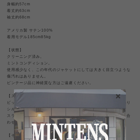
身幅約57cm
着丈約63cm
袖丈約68cm
アメリカ製 サテン100%
着用モデル185cm85kg
【状態】
クリーニング済み。
ミントコンディション。
使用感少なく、この年代のジャケットにしては大きく目立つような
傷汚れはありません。
ビンテージ品に神経質な方はご遠慮ください。
【スタイリング】
ビッグシルエットになりますので、ガバッと羽織るだけでふんわり
シルエット。
スラックス合わせや、チノパン、ミリタリーパンツ、ローファー合
わせ、デニムスタイルにも抜群。
【その他】