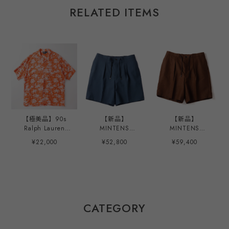
RELATED ITEMS
【極美品】90s
【新品】
【新品】
Ralph Lauren
MINTENS
MINTENS
special rayon
Vintage made in
SPENCE BRYSON
¥22,000
¥52,800
¥59,400
open collar shirt
ENGLAND Fabric
Irish Linen made
big size S/S
special tuck
in ENGLAND
"CALDWELL"
summer shorts
Fabric special
orange/white
made in JAPAN
tuck summer
mint condition ／
French military
shorts made in
ラルフローレン ス
M52 style ／ イン
JAPAN French
ペシャル レーヨン
グランド製 デッド
military M52 style
CATEGORY
オープンカラー シ
ストック生地を使
／ スペンスブライ
ャツ コールドウェ
用したタック ショ
ソン アイリッシュ