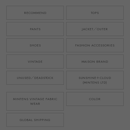
ル ビッグサイズ
ーツ ハーフパンツ
リネン 英国製生地
XL オレンジ/黒 サ
ブルー 日本製 ゴ
を使用したタック
マーシャツ 夏服
ムウエスト ウール
ショーツ ハーフパ
RECOMMEND
TOPS
アロハ
モヘア オリジナル
ンツ ブラウン 日
ブランド M-52モ
本製 ゴムウエスト
デル 実寸
オリジナルブラン
PANTS
JACKET／OUTER
W31~33・実寸
ド M-52モデル 実
W34~36
寸W34~36
SHOES
FASHION ACCESSORIES
VINTAGE
MAISON BRAND
UNUSED／DEADSTOCK
SUNSHINE＋CLOUD
(MINTENS LTD)
MINTENS VINTAGE FABRIC
COLOR
WEAR
GLOBAL SHIPPING