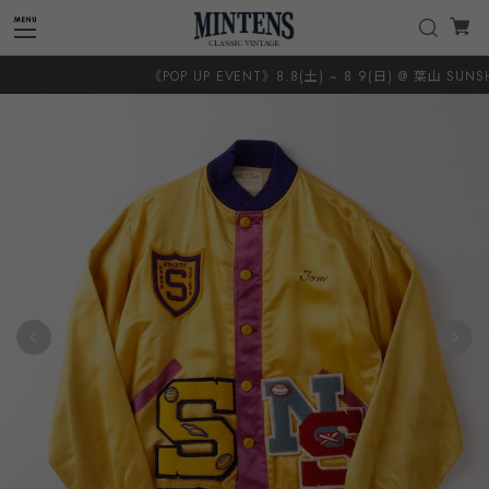
《POP UP EVENT》8.8(土) ~ 8.9(日) @ 葉山 SUNSHIN