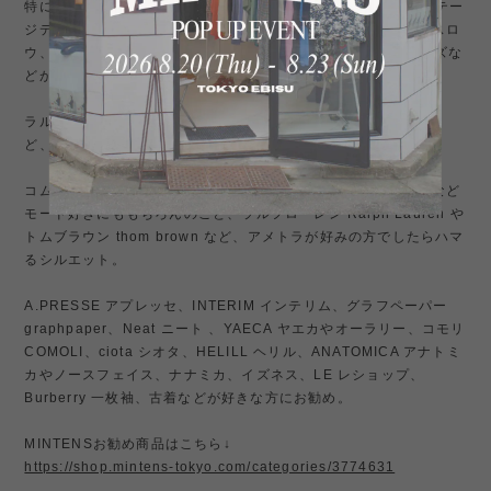
特にアメリカ古着や ミリタリー 、Levi's リーバイス 501 ビンテー
ジデニムなど、ビンテージ好きでラルフローレン、RRL、オアスロ
ウ、patagonia パタゴニア、リアルマッコイズ、バズリクソンズな
どが好きな方にはお勧め。
ラルフローレン Ralph Lauren やトムブラウン thom brown な
ど、アメトラが好みの方にもハマるシルエット。
コムデギャルソン好き、ヨウジヤマモトやイッセイミヤケ、y3など
モード好きにももちろんのこと、ラルフローレン Ralph Lauren や
トムブラウン thom brown など、アメトラが好みの方でしたらハマ
るシルエット。
A.PRESSE アプレッセ、INTERIM インテリム、グラフペーパー
graphpaper、Neat ニート 、YAECA ヤエカやオーラリー、コモリ
COMOLI、ciota シオタ、HELILL ヘリル、ANATOMICA アナトミ
カやノースフェイス、ナナミカ、イズネス、LE レショップ、
Burberry 一枚袖、古着などが好きな方にお勧め。
MINTENSお勧め商品はこちら↓
https://shop.mintens-tokyo.com/categories/3774631