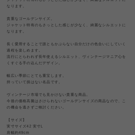
なります。
貴重なゴールデンサイズ。
ジャケット特有のもさっとした感じが少なく、綺麗なシルエットに
なります。
長く愛用することで誰ともかぶらない自分だけの色合いにしていく
過程を楽しめます。
流行にとらわれず長年使えるシルエット、ヴィンテージマニア心を
くすぐる手の込んだデザイン。
幅広い季節にとても重宝します。
持っていて損はない名品です。
ヴィンテージ市場でも見かけない貴重な商品。
今後の価格高騰はさけられないゴールデンサイズの商品なので、こ
の機会を逃さずご検討ください。
【サイズ】
実寸サイズ42 実寸L
肩幅約49cm