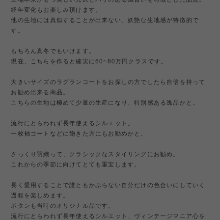
経年変化もお楽しみ頂けます。
他の生地には真似することが出来ない、妖艶な生地感が特徴的で
す。
もちろん真冬でもいけます。
現在、こちらを作ると確実に60~80万円クラスです。
大きいサイズのラグランコートをお探しの方でしたら自信を持って
お勧め出来る商品。
こちらの生地は極めて少量の生産になり、特別感ある逸品かと。
流行にとらわれず長年使えるシルエット。
一枚袖コートなどに飽きた方にもお勧めかと。
ざっくり羽織って、クラシックなスタイリングにお勧め。
これからの季節に向けてとても重宝します。
長く愛用することで誰ともかぶらない自分だけの色合いにしていく
過程を楽しめます。
ボタンも当時のオリジナル品です。
流行にとらわれず長年使えるシルエット、ヴィンテージマニア心を