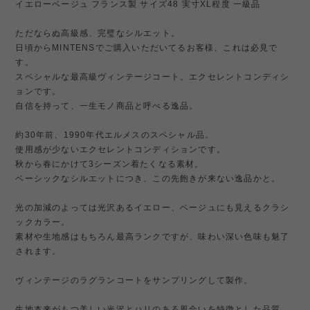
イエローベージュ フランス製 サイズ48 実寸XL程度 一級品
ただならぬ高級感、完璧なシルエット。
日頃からMINTENSでご購入いただいてるお客様、これは必見で
す。
スペシャルな最高級ヴィンテージコート。エクセレントコンディシ
ョンです。
自信を持って、一生モノ商品と呼べる逸品。
約30年前、1990年代エルメスのスペシャル品。
使用感が少ないエクセレントコンディションです。
秋から春にかけて3シーズン着たくなる素材。
ベーシックなシルエットにつき、この先飽きが来ない逸品かと。
光の加減のよっては光沢あるイエロー、ベージュにも見えるクラシ
ックカラー。
素材や生地感はもちろん最高ランクですが、味わい深い色味も魅了
されます。
ヴィンテージのラグランコートをサンプリングして製作。
生地本来がもつ美しい光沢とハリのある風合いを特徴とした品質。