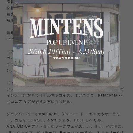
肩幅約53cm
身幅約63cm
着丈約120cm
袖丈約68cm
着用モデル185cm85kg
85%ポリエステル 15%ナイロン フランス製
【スタイル】
ガバッと羽織るだけでふんわりシルエット。
スラックス合わせでももちもん、ジャケットスタイルや、チノパ
ン、ミリタリーパンツ、ローファー合わせにも抜群。
【その他】
アメリカ古着やミリタリー、アメトラやビンテージデニムなど、ヴ
ィンテージ 好きでリアルマッコイズ、オアスロウ、patagonia パ
タゴニア などが好きな方にもお勧め。
グラフペーパー graphpaper、Neat ニート 、ヤエカやオーラリ
ー、コモリ COMOLI、ciota シオタ、HELILL ヘリル、
ANATOMICA アナトミカやノースフェイス、ナナミカ、イズネス、
LE レショップ、ビンテージ、Burberrys 一枚袖 、ミリタリーや古