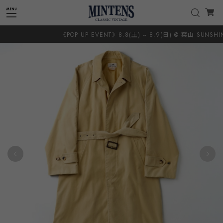
《POP UP EVENT》8.8(土) ~ 8.9(日) @ 葉山 SUNSHINE