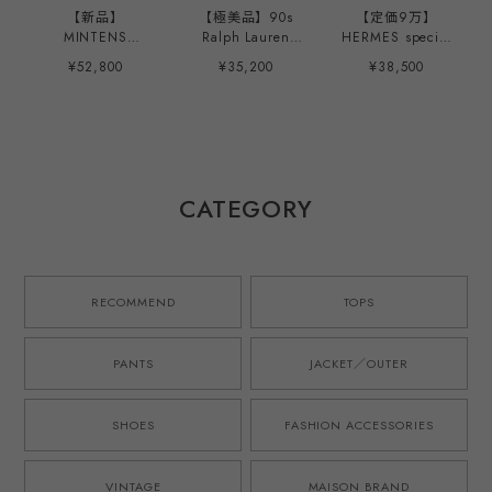
【新品】
【極美品】90s
【定価9万】
MINTENS
Ralph Lauren
HERMES special
Vintage made in
special rayon
polo shirt made
¥52,800
¥35,200
¥38,500
ENGLAND Fabric
shirt Green S/S
in Italy mint
special tuck
mint condition ／
condition ／ ヴィ
summer shorts
ラルフローレン ス
ンテージ エルメス
made in JAPAN
ペシャル レーヨン
スペシャル ポロシ
French military
シャツ 半袖 グリ
ャツ ピンク 半袖
M52 style ／ イン
ーン サイズL サマ
イタリア製 サイズ
グランド製 デッド
ーシャツ 夏服 ミ
L ミントコンディ
CATEGORY
ストック生地を使
ントコンディショ
ション
用したタック ショ
ン
ーツ ハーフパンツ
ブルー 日本製 ゴ
ムウエスト ウール
RECOMMEND
TOPS
モヘア オリジナル
ブランド M-52モ
デル 実寸
PANTS
JACKET／OUTER
W31~33・実寸
W34~36
SHOES
FASHION ACCESSORIES
VINTAGE
MAISON BRAND