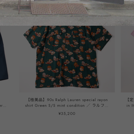
n
【極美品】90s Ralph Lauren special rayon
【定価
er
shirt Green S/S mint condition ／ ラルフロ
in 
ーレン スペシャル レーヨン シャツ 半袖 グ
メ
¥35,200
リーン サイズL サマーシャツ 夏服 ミントコ
ンディション