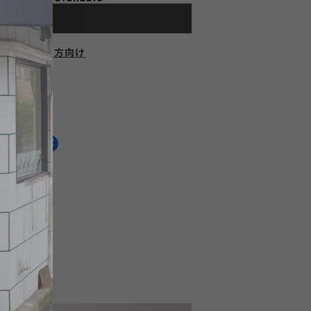
dd to cart
にお住まいの方向け
HARE ON
通報する