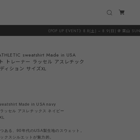
《POP UP EVENT》8.8(土) ~ 8.9(日) @ 葉山 SUNSHINE＋CLOUD
HLETIC sweatshirt Made in USA
ット トレーナー ラッセル アスレチック
ンディション サイズXL
eatshirt Made in USA navy
 ラッセル アスレチックス ネイビー
XL
つある、90年代のUSA製生地のスウェット。
ボックスシルエットが魅力的。