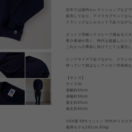
近年では国内セレクトショップなど
販売しており、アメリカブランドな
クラシックなシルエットでありなが
ざっくり羽織ってドレープ感あるス
希少価値が高く、時代を超越したシ
これからの季節に向けてとても重宝
ビックサイズでありながら、クラシ
持っていて損はないアメカジ代表的
【サイズ】
サイズXL
肩幅約60cm
身幅約59cm
着丈約65cm
袖丈約60cm
USA製 50%コットン 50%ポリエス
着用モデル185cm 85kg