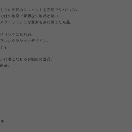
でも古い年代のスウェットを高額でリバイバル
らではの地厚で豪腕な生地感が魅力。
らスタイリッシュな要素も兼ね備えた名品。
タイリングにお勧め。
ンプルなクラシックデザイン。
します。
カルに着こなせるお勧めの逸品。
な商品。
テル