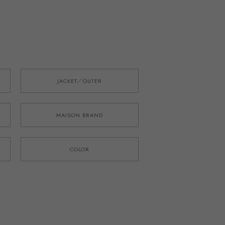
JACKET／OUTER
MAISON BRAND
COLOR