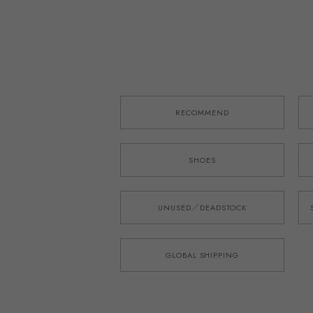
W31~33・実寸W34~36
RECOMMEND
SHOES
UNUSED／DEADSTOCK
GLOBAL SHIPPING