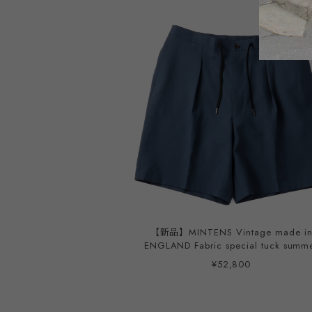
【新品】MINTENS Vintage made i
ENGLAND Fabric special tuck summ
shorts made in JAPAN French military M52
¥52,800
style ／ イングランド製 デッドストック生地
を使用したタック ショーツ ハーフパンツ ブ
ルー 日本製 ゴムウエスト ウール モヘア オ
リジナルブランド M-52モデル 実寸