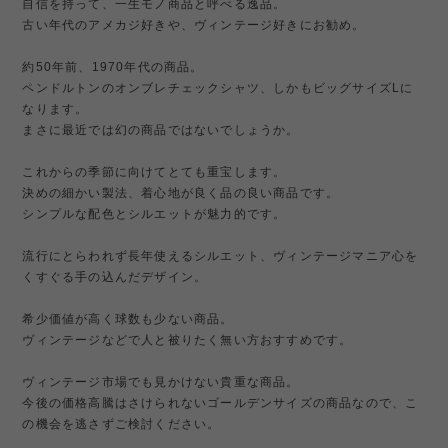
自信を持って、一生モノ商品と呼べる逸品。
古い年代のアメカジ好きや、ヴィンテージ好きにお勧め。
約50年前、1970年代の商品。
ペンドルトンのオンブレチェックシャツ、しかもビッグサイズLに
なります。
まさに最近では幻の商品ではないでしょうか。
これからの季節に向けてとても重宝します。
決めの細かい製法、着心地が良く品の良い商品です。
シンプルな配色とシルエットが魅力的です。
流行にとらわれず長年使えるシルエット、ヴィンテージマニア心を
くすぐる手の込んだデザイン。
希少価値が高く球数も少ない商品。
ヴィンテージなどで人と被りたく無い方おすすめです。
ヴィンテージ市場でも見かけない貴重な商品。
今後の価格高騰はさけられないゴールデンサイズの商品なので、こ
の機会を逃さずご検討ください。