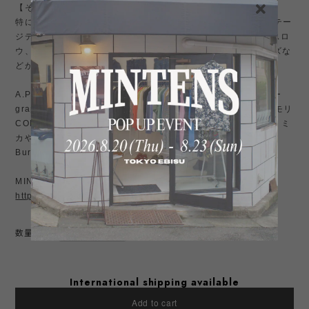
【その他】
特にアメリカ古着や ミリタリー 、Levi's リーバイス 501 ビンテー
ジデニムなど、ビンテージ好きでラルフローレン、RRL、オアスロ
ウ、patagonia パタゴニア、リアルマッコイズ、バズリクソンズな
どが好きな方にはお勧め。
A.PRESSE アプレッセ、INTERIM インテリム、グラフペーパー
graphpaper、Neat ニート 、YAECA ヤエカやオーラリー、コモリ
COMOLI、ciota シオタ、HELILL ヘリル、ANATOMICA アナトミ
カやノースフェイス、ナナミカ、イズネス、LE レショップ、
Burberry 一枚袖、古着などが好きな方にお勧め。
MINTENSお勧め商品はこちら↓
https://shop.mintens-tokyo.com/categories/3774631
数量
International shipping available
Add to cart