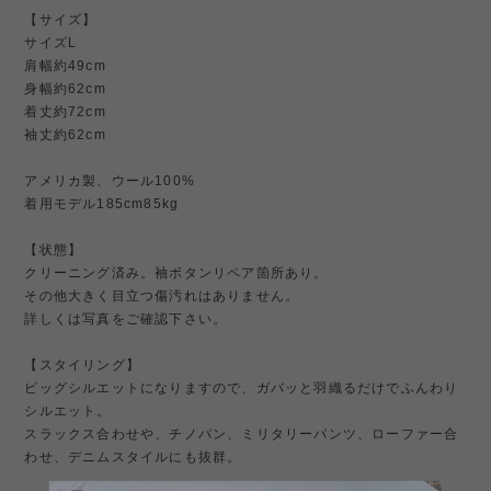
【サイズ】
サイズL
肩幅約49cm
身幅約62cm
着丈約72cm
袖丈約62cm
アメリカ製、ウール100%
着用モデル185cm85kg
【状態】
クリーニング済み。袖ボタンリペア箇所あり。
その他大きく目立つ傷汚れはありません。
詳しくは写真をご確認下さい。
【スタイリング】
ビッグシルエットになりますので、ガバッと羽織るだけでふんわり
シルエット。
スラックス合わせや、チノパン、ミリタリーパンツ、ローファー合
わせ、デニムスタイルにも抜群。