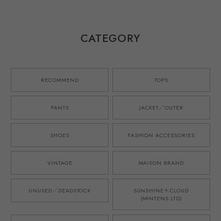
made in JAPAN
ペシャル レーヨン
スペシャル ポロシ
French military
シャツ 半袖 グリ
ャツ ピンク 半袖
M52 style ／ イン
ーン サイズL サマ
イタリア製 サイズ
グランド製 デッド
ーシャツ 夏服 ミ
L ミントコンディ
CATEGORY
ストック生地を使
ントコンディショ
ション
用したタック ショ
ン
ーツ ハーフパンツ
ブルー 日本製 ゴ
ムウエスト ウール
RECOMMEND
TOPS
モヘア オリジナル
ブランド M-52モ
デル 実寸
PANTS
JACKET／OUTER
W31~33・実寸
W34~36
SHOES
FASHION ACCESSORIES
VINTAGE
MAISON BRAND
UNUSED／DEADSTOCK
SUNSHINE＋CLOUD
(MINTENS LTD)