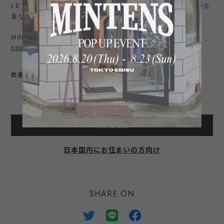
LE レショップ、ビンテージ、Burberrys 一枚袖 、ミリタリーや古
着などが好きな方にお勧め。
MINTENSお勧め商品はこちら↓
https://shop.mintens-tokyo.com/categories/3774631
数量
International shipping available
Add to cart
日本国内にお住まいの方向け
SHARE ON