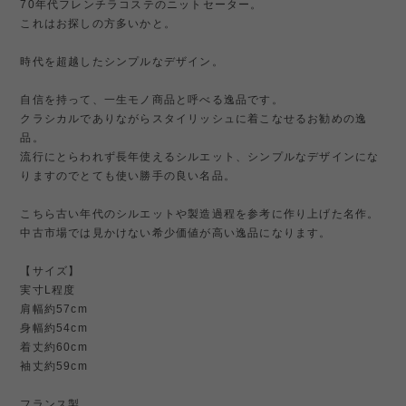
70年代フレンチラコステのニットセーター。
これはお探しの方多いかと。
時代を超越したシンプルなデザイン。
自信を持って、一生モノ商品と呼べる逸品です。
クラシカルでありながらスタイリッシュに着こなせるお勧めの逸
品。
流行にとらわれず長年使えるシルエット、シンプルなデザインにな
りますのでとても使い勝手の良い名品。
こちら古い年代のシルエットや製造過程を参考に作り上げた名作。
中古市場では見かけない希少価値が高い逸品になります。
【サイズ】
実寸L程度
肩幅約57cm
身幅約54cm
着丈約60cm
袖丈約59cm
フランス製