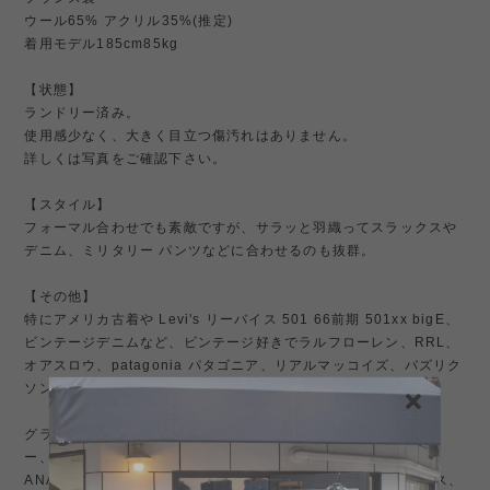
ウール65% アクリル35%(推定)
着用モデル185cm85kg
【状態】
ランドリー済み。
使用感少なく、大きく目立つ傷汚れはありません。
詳しくは写真をご確認下さい。
【スタイル】
フォーマル合わせでも素敵ですが、サラッと羽織ってスラックスや
デニム、ミリタリー パンツなどに合わせるのも抜群。
【その他】
特にアメリカ古着や Levi's リーバイス 501 66前期 501xx bigE、
ビンテージデニムなど、ビンテージ好きでラルフローレン、RRL、
オアスロウ、patagonia パタゴニア、リアルマッコイズ、バズリク
ソンズなどが好きな方にはお勧め。
グラフペーパー graphpaper、Neat ニート 、ヤエカやオーラリ
ー、コモリ COMOLI、ciota シオタ、HELILL ヘリル、
ANATOMICA アナトミカやノースフェイス、ナナミカ、イズネス、