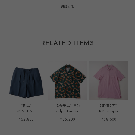
通報する
RELATED ITEMS
【新品】
【極美品】90s
【定価9万】
MINTENS
Ralph Lauren
HERMES special
Vintage made in
special rayon
polo shirt made
¥52,800
¥35,200
¥38,500
ENGLAND Fabric
shirt Green S/S
in Italy mint
special tuck
mint condition ／
condition ／ ヴィ
summer shorts
ラルフローレン ス
ンテージ エルメス