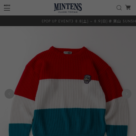
《POP UP EVENT》8.8(土) ~ 8.9(日) @ 葉山 SUNSHIN