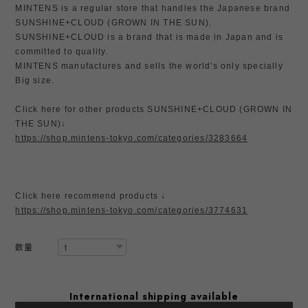
MINTENS is a regular store that handles the Japanese brand
SUNSHINE+CLOUD (GROWN IN THE SUN).
SUNSHINE+CLOUD is a brand that is made in Japan and is
committed to quality.
MINTENS manufactures and sells the world's only specially
Big size.
Click here for other products SUNSHINE+CLOUD (GROWN IN
THE SUN)↓
https://shop.mintens-tokyo.com/categories/3283664
Click here recommend products ↓
https://shop.mintens-tokyo.com/categories/3774631
数量
International shipping available