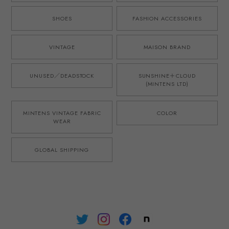
W34~36
寸W34~36
SHOES
FASHION ACCESSORIES
VINTAGE
MAISON BRAND
UNUSED／DEADSTOCK
SUNSHINE＋CLOUD
(MINTENS LTD)
MINTENS VINTAGE FABRIC
COLOR
WEAR
GLOBAL SHIPPING