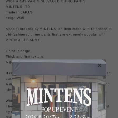
WIDE ARMY PANTS SELVAGED CHINO PANTS
MINTENS LTD
made in JAPAN
beige W35
Special ordered by MINTENS, an item made with reference to
old-fashioned chino pants that are extremely popular with
VINTAGE U.S ARMY.
Color is beige.
Thick and firm texture.
A gem that you will want to grow for many years to come.
It is also recommended for those who love vintage, American
casual, and military items on a daily basis.
A must-have item for your wardrobe, convenient to have and
always wanting to wear.
Wide silhouette.
The waist and hips are tucked and loose. It is characterized
by a slight taper towards the hem.
Skilled craftsmen in Okayama carefully create each piece.