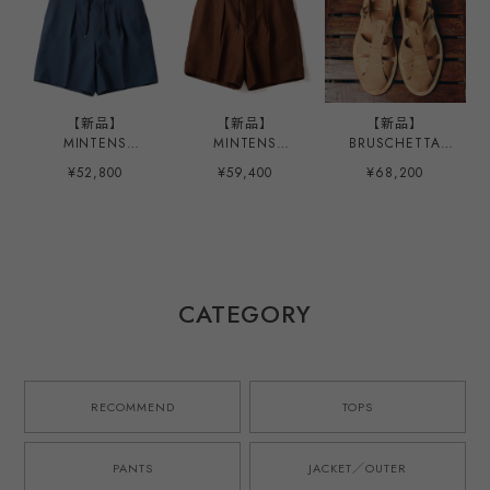
【新品】
【新品】
【新品】
MINTENS
MINTENS
BRUSCHETTA
Vintage made in
SPENCE BRYSON
SHOES MINTES
¥52,800
¥59,400
¥68,200
ENGLAND Fabric
Irish Linen made
限定モデル
special tuck
in ENGLAND
ORELANS Natural
summer shorts
Fabric special
Roughout made
made in JAPAN
tuck summer
in JAPAN Size
French military
shorts made in
40、42、44
M52 style ／ イン
JAPAN French
グランド製 デッド
military M52 style
CATEGORY
ストック生地を使
／ スペンスブライ
用したタック ショ
ソン アイリッシュ
ーツ ハーフパンツ
リネン 英国製生地
ブルー 日本製 ゴ
を使用したタック
ムウエスト ウール
ショーツ ハーフパ
RECOMMEND
TOPS
モヘア オリジナル
ンツ ブラウン 日
ブランド M-52モ
本製 ゴムウエスト
デル 実寸
オリジナルブラン
PANTS
JACKET／OUTER
W31~33・実寸
ド M-52モデル 実