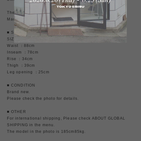
The photograph model wears size 4 at 185cm85kg
Made in JAPAN Cotton 100%
■ SIZE
SIZE3 W35
Waist ：88cm
Inseam ：78cm
Rise ：34cm
Thigh ：39cm
Leg opening ：25cm
■ CONDITION
Brand new.
Please check the photo for details.
■ OTHER
For international shipping, Please check ABOUT GLOBAL
SHIPPING in the menu.
The model in the photo is 185cm85kg.