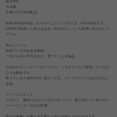
綿100%
日本製
定価￥24,200(税込)
MINTENSが特別にオーダーしたビッグサイズ、VINTAGE U.S
ARMYで抜群に人気のある古い年代のチノパンを参考に作られたア
イテム。
色はベージュ。
肉厚でハリのある生地感。
これから長い年月をかけ、育てたくなる逸品。
日頃からヴィンテージやアメカジ、ミリタリーなど愛用している方
にもお勧めです。
持っていると便利で常に着たくなる、ワードローブには欠かせない
名品。
ワイドシルエット。
ウエスト、腰回りはタックが入りゆったり。裾に向かって若干のテ
ーパードしているのが特徴。
岡山の熟練した職人が丁寧に一点一点作り上げております。