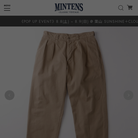
《POP UP EVENT》8.8(土) ~ 8.9(日) @ 葉山 SUNSHINE＋CLOUD 8